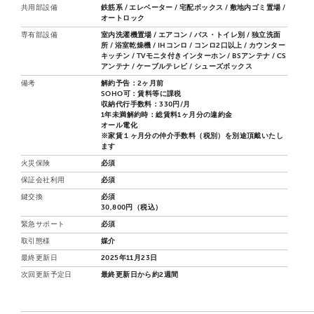
共用部設備
鉄筋系 / エレベーター / 宅配ボックス / 敷地内ゴミ置場 /
オートロック
専有部設備
室内洗濯機置場 / エアコン / バス・トイレ別 / 独立洗面
所 / 浴室乾燥機 / IHコンロ / コンロ2口以上 / カウンター
キッチン / TVモニタ付きインターホン / BSアンテナ / CS
アンテナ / ケーブルテレビ / シューズボックス
備考
解約予告：2ヶ月前
SOHO可：賃料等に課税
収納代行手数料：330円/月
1年未満解約時：総賃料1ヶ月分の違約金
オール電化
※家賃１ヶ月分の仲介手数料（税別）を別途頂戴いたし
ます
火災保険
必須
保証会社利用
必須
鍵交換
必須
30,800円（税込）
緊急サポート
必須
取引態様
媒介
最終更新日
2025年11月23日
次回更新予定日
最終更新日から約2週間