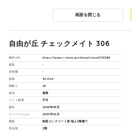
画面を閉じる
自由が丘 チェックメイト 306
物件URL
https://www.r-store.jp/chintai/room/220589
家賃
-
管理費
-
面積
30.63㎡
間取り
1R
採光
南東
ペット飼育
不可
築年
1966年08月
リノベーション
2005年01月
構造
鉄筋コンクリート造 地上5階建て
所在階
3階