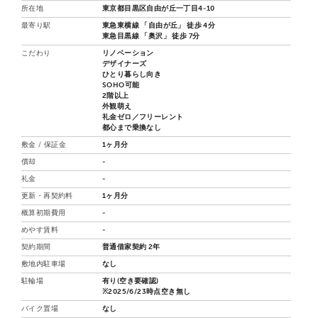
所在地
東京都目黒区自由が丘一丁目4-10
最寄り駅
東急東横線 「自由が丘」 徒歩 4分
東急目黒線 「奥沢」 徒歩 7分
こだわり
リノベーション
デザイナーズ
ひとり暮らし向き
SOHO可能
2階以上
外観萌え
礼金ゼロ／フリーレント
都心まで乗換なし
敷金 / 保証金
1ヶ月分
償却
-
礼金
-
更新・再契約料
1ヶ月分
概算初期費用
-
めやす賃料
-
契約期間
普通借家契約 2年
敷地内駐車場
なし
駐輪場
有り(空き要確認)
※2025/6/23時点空き無し
バイク置場
なし