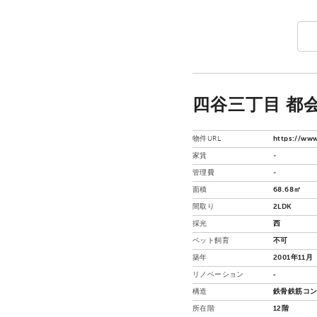
四谷三丁目 都会
物件URL
https://www
家賃
-
管理費
-
面積
68.68㎡
間取り
2LDK
採光
西
ペット飼育
不可
築年
2001年11月
リノベーション
‐
構造
鉄骨鉄筋コン
所在階
12階