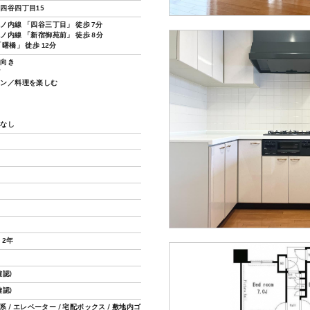
四谷四丁目15
ノ内線 「四谷三丁目」 徒歩 7分
ノ内線 「新宿御苑前」 徒歩 8分
曙橋」 徒歩 12分
し向き
グ
チン／料理を楽しむ
換なし
 2年
認)
認)
骨系 / エレベーター / 宅配ボックス / 敷地内ゴ