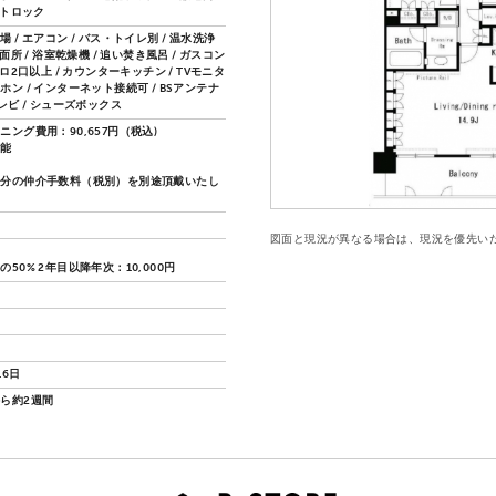
ートロック
 / エアコン / バス・トイレ別 / 温水洗浄
洗面所 / 浴室乾燥機 / 追い焚き風呂 / ガスコン
ンロ2口以上 / カウンターキッチン / TVモニタ
ン / インターネット接続可 / BSアンテナ
レビ / シューズボックス
ニング費用：90,657円（税込)
可能
月分の仲介手数料（税別）を別途頂戴いたし
図面と現況が異なる場合は、現況を優先い
50% 2年目以降年次：10,000円
16日
ら約2週間