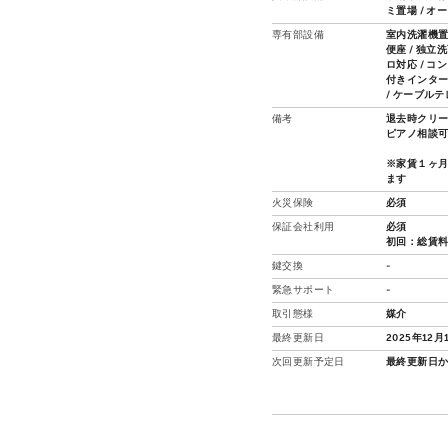
ミ置場 / オ
専有部設備
室内洗濯機置場
便座 / 独立
ロ対応 / コ
付きインターホ
/ ケーブルテ
備考
退去時クリー
ピアノ相談
※家賃１ヶ
ます
火災保険
必須
保証会社利用
必須
初回：総賃料の
鍵交換
-
緊急サポート
-
取引態様
媒介
最終更新日
2025年12月
次回更新予定日
最終更新日か