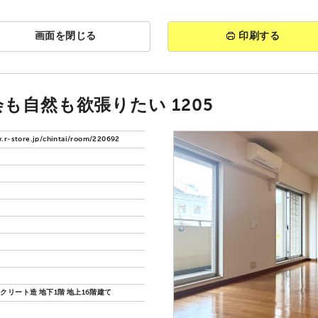
画面を閉じる
印刷する
も自然も欲張りたい 1205
.r-store.jp/chintai/room/220692
クリート造 地下1階 地上16階建て