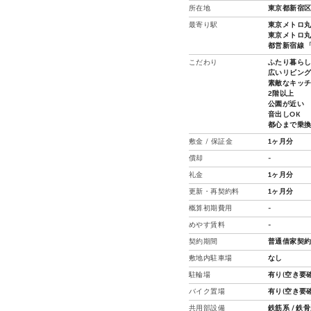
所在地
東京都新宿区
最寄り駅
東京メトロ丸
東京メトロ丸
都営新宿線 「
こだわり
ふたり暮ら
広いリビン
素敵なキッ
2階以上
公園が近い
音出しOK
都心まで乗
敷金 / 保証金
1ヶ月分
償却
-
礼金
1ヶ月分
更新・再契約料
1ヶ月分
概算初期費用
-
めやす賃料
-
契約期間
普通借家契約
敷地内駐車場
なし
駐輪場
有り(空き要確
バイク置場
有り(空き要確
共用部設備
鉄筋系 / 鉄