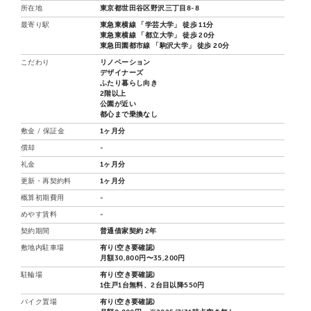
所在地
東京都世田谷区野沢三丁目8-8
最寄り駅
東急東横線 「学芸大学」 徒歩 11分
東急東横線 「都立大学」 徒歩 20分
東急田園都市線 「駒沢大学」 徒歩 20分
こだわり
リノベーション
デザイナーズ
ふたり暮らし向き
2階以上
公園が近い
都心まで乗換なし
敷金 / 保証金
1ヶ月分
償却
-
礼金
1ヶ月分
更新・再契約料
1ヶ月分
概算初期費用
-
めやす賃料
-
契約期間
普通借家契約 2年
敷地内駐車場
有り(空き要確認)
月額30,800円〜35,200円
駐輪場
有り(空き要確認)
1住戸1台無料、2台目以降550円
バイク置場
有り(空き要確認)