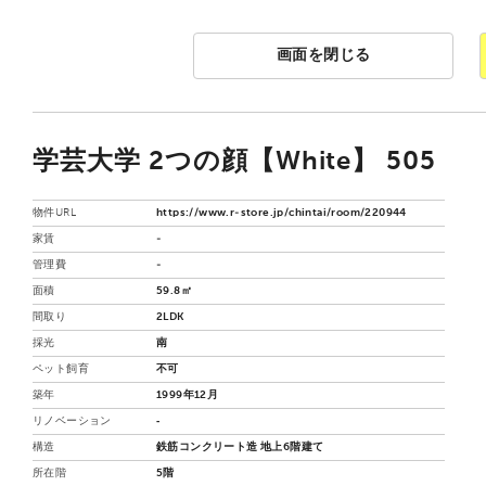
画面を閉じる
学芸大学 2つの顔【White】 505
物件URL
https://www.r-store.jp/chintai/room/220944
家賃
-
管理費
-
面積
59.8㎡
間取り
2LDK
採光
南
ペット飼育
不可
築年
1999年12月
リノベーション
‐
構造
鉄筋コンクリート造 地上6階建て
所在階
5階