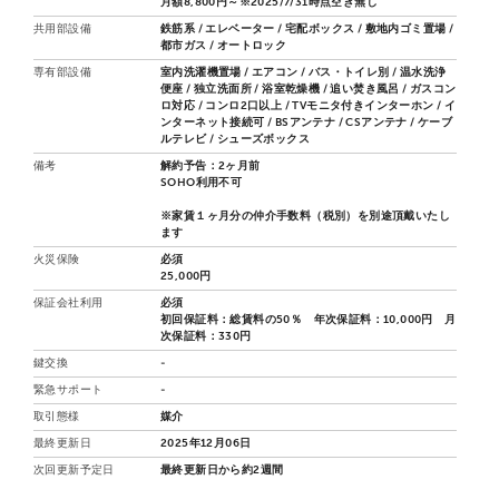
月額8,800円～※2025/7/31時点空き無し
共用部設備
鉄筋系 / エレベーター / 宅配ボックス / 敷地内ゴミ置場 /
都市ガス / オートロック
専有部設備
室内洗濯機置場 / エアコン / バス・トイレ別 / 温水洗浄
便座 / 独立洗面所 / 浴室乾燥機 / 追い焚き風呂 / ガスコン
ロ対応 / コンロ2口以上 / TVモニタ付きインターホン / イ
ンターネット接続可 / BSアンテナ / CSアンテナ / ケーブ
ルテレビ / シューズボックス
備考
解約予告：2ヶ月前
SOHO利用不可
※家賃１ヶ月分の仲介手数料（税別）を別途頂戴いたし
ます
火災保険
必須
25,000円
保証会社利用
必須
初回保証料：総賃料の50％ 年次保証料：10,000円 月
次保証料：330円
鍵交換
-
緊急サポート
-
取引態様
媒介
最終更新日
2025年12月06日
次回更新予定日
最終更新日から約2週間