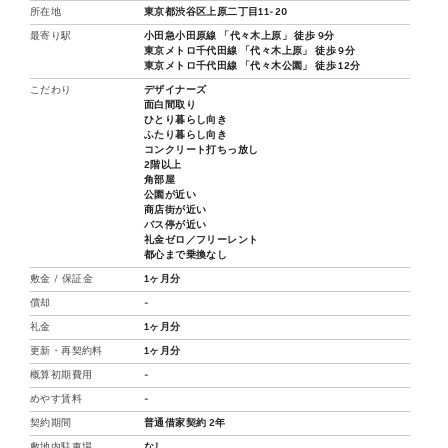
所在地
東京都渋谷区上原二丁目11-20
最寄り駅
小田急小田原線 「代々木上原」 徒歩 9分
東京メトロ千代田線 「代々木上原」 徒歩 9分
東京メトロ千代田線 「代々木公園」 徒歩 12分
こだわり
デザイナーズ
面白間取り
ひとり暮らし向き
ふたり暮らし向き
コンクリート打ちっ放し
2階以上
角部屋
公園が近い
商店街が近い
バス停が近い
礼金ゼロ／フリーレント
都心まで乗換なし
敷金 / 保証金
1ヶ月分
償却
-
礼金
1ヶ月分
更新・再契約料
1ヶ月分
概算初期費用
-
めやす賃料
-
契約期間
普通借家契約 2年
敷地内駐車場
なし