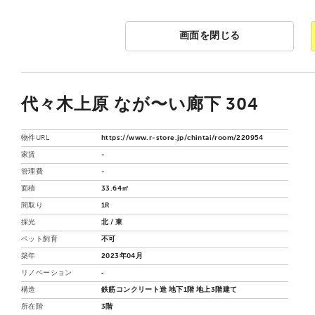
画面を閉じる
代々木上原 なが〜い廊下 304
物件URL
https://www.r-store.jp/chintai/room/220954
家賃
-
管理費
-
面積
33.64㎡
間取り
1R
採光
北 / 東
ペット飼育
不可
築年
2023年04月
リノベーション
‐
構造
鉄筋コンクリート造 地下1階 地上3階建て
所在階
3階