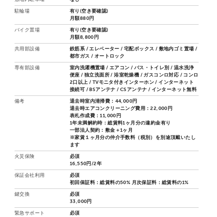
駐輪場
有り(空き要確認)
月額880円
バイク置場
有り(空き要確認)
月額8,800円
共用部設備
鉄筋系 / エレベーター / 宅配ボックス / 敷地内ゴミ置場 /
都市ガス / オートロック
専有部設備
室内洗濯機置場 / エアコン / バス・トイレ別 / 温水洗浄
便座 / 独立洗面所 / 浴室乾燥機 / ガスコンロ対応 / コンロ
2口以上 / TVモニタ付きインターホン / インターネット
接続可 / BSアンテナ / CSアンテナ / インターネット無料
備考
退去時室内清掃費：44,000円
退去時エアコンクリーニング費用：22,000円
表札作成費：11,000円
1年未満解約時：総賃料1ヶ月分の違約金有り
一部法人契約：敷金＋1ヶ月
※家賃１ヶ月分の仲介手数料（税別）を別途頂戴いたし
ます
火災保険
必須
16,550円/2年
保証会社利用
必須
初回保証料：総賃料の50% 月次保証料：総賃料の1%
鍵交換
必須
33,000円
緊急サポート
必須