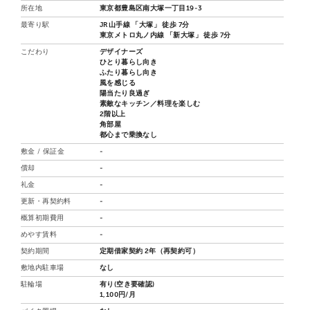
所在地
東京都豊島区南大塚一丁目19-3
最寄り駅
JR山手線 「大塚」 徒歩 7分
東京メトロ丸ノ内線 「新大塚」 徒歩 7分
こだわり
デザイナーズ
ひとり暮らし向き
ふたり暮らし向き
風を感じる
陽当たり良過ぎ
素敵なキッチン／料理を楽しむ
2階以上
角部屋
都心まで乗換なし
敷金 / 保証金
-
償却
-
礼金
-
更新・再契約料
-
概算初期費用
-
めやす賃料
-
契約期間
定期借家契約 2年（再契約可）
敷地内駐車場
なし
駐輪場
有り(空き要確認)
1,100円/月