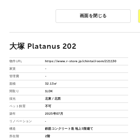
画面を閉じる
大塚 Platanus 202
物件URL
https://www.r-store.jp/chintai/room/221130
家賃
-
管理費
-
面積
32.13㎡
間取り
1LDK
採光
北東 / 北西
ペット飼育
不可
築年
2025年07月
リノベーション
‐
構造
鉄筋コンクリート造 地上5階建て
所在階
2階