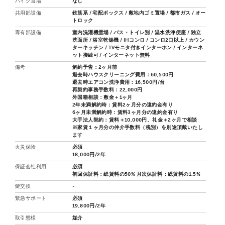
バイク置場
なし
共用部設備
鉄筋系 / 宅配ボックス / 敷地内ゴミ置場 / 都市ガス / オー
トロック
専有部設備
室内洗濯機置場 / バス・トイレ別 / 温水洗浄便座 / 独立
洗面所 / 浴室乾燥機 / IHコンロ / コンロ2口以上 / カウン
ターキッチン / TVモニタ付きインターホン / インターネ
ット接続可 / インターネット無料
備考
解約予告：2ヶ月前
退去時ハウスクリーニング費用：60,500円
退去時エアコン洗浄費用：16,500円/台
再契約事務手数料：22,000円
外国籍相談：敷金＋1ヶ月
2年未満解約時：賃料2ヶ月分の違約金有り
6ヶ月未満解約時：賃料3ヶ月分の違約金有り
大手法人契約：賃料＋10,000円、礼金＋2ヶ月で相談
※家賃１ヶ月分の仲介手数料（税別）を別途頂戴いたし
ます
火災保険
必須
18,000円/2年
保証会社利用
必須
初回保証料：総賃料の50% 月次保証料：総賃料の1.5%
鍵交換
-
緊急サポート
必須
19,800円/2年
取引態様
媒介