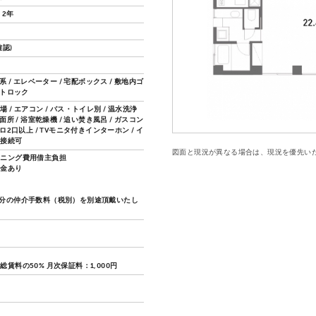
 2年
認)
骨系 / エレベーター / 宅配ボックス / 敷地内ゴ
ートロック
 / エアコン / バス・トイレ別 / 温水洗浄
洗面所 / 浴室乾燥機 / 追い焚き風呂 / ガスコン
ンロ2口以上 / TVモニタ付きインターホン / イ
ト接続可
図面と現況が異なる場合は、現況を優先い
ーニング費用借主負担
約金あり
分の仲介手数料（税別）を別途頂戴いたし
賃料の50% 月次保証料：1,000円