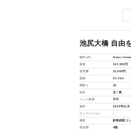
池尻大橋 自由を
物件URL
https://www
家賃
347,000円
管理費
10,000円
面積
53.56㎡
間取り
1R
採光
北 / 東
ペット飼育
不可
築年
2023年12月
リノベーション
‐
構造
鉄骨鉄筋コン
所在階
4階