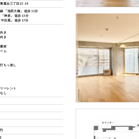
青葉台三丁目13-14
 「池尻大橋」 徒歩 11分
「神泉」 徒歩 13分
中目黒」 徒歩 17分
ズ
し向き
し向き
然素材
ルーム
ト打ちっ放し
フリーレント
換なし
0円
月