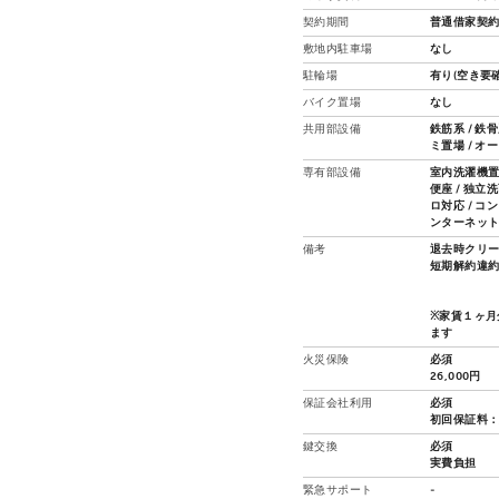
契約期間
普通借家契約
敷地内駐車場
なし
駐輪場
有り(空き要確
バイク置場
なし
共用部設備
鉄筋系 / 鉄
ミ置場 / オ
専有部設備
室内洗濯機置場
便座 / 独立
ロ対応 / コ
ンターネッ
備考
退去時クリ
短期解約違
※家賃１ヶ月
ます
火災保険
必須
26,000円
保証会社利用
必須
初回保証料：総
鍵交換
必須
実費負担
緊急サポート
-