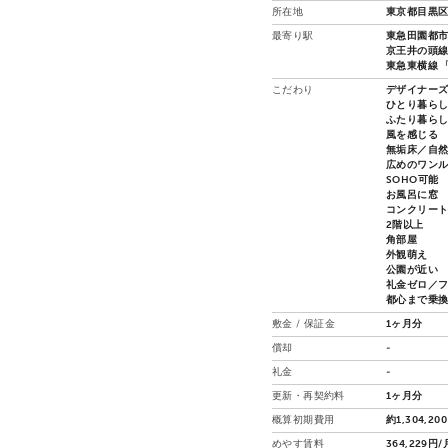
所在地
東京都目黒区
最寄り駅
東急田園都市線
京王井の頭線 
東急東横線 「
こだわり
デザイナー
ひとり暮ら
ふたり暮ら
風を感じる
無垢床／自
広めのワン
SOHO可能
お風呂に窓
コンクリー
2階以上
角部屋
外観萌え
公園が近い
礼金ゼロ／
都心まで乗
敷金 / 保証金
1ヶ月分
償却
-
礼金
-
更新・再契約料
1ヶ月分
概算初期費用
約1,304,20
めやす賃料
364,229円/