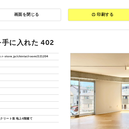
画面を閉じる
印刷する
手に入れた 402
.r-store.jp/chintai/room/221204
クリート造 地上6階建て