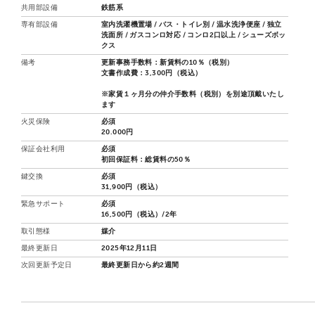
共用部設備
鉄筋系
専有部設備
室内洗濯機置場 / バス・トイレ別 / 温水洗浄便座 / 独立
洗面所 / ガスコンロ対応 / コンロ2口以上 / シューズボッ
クス
備考
更新事務手数料：新賃料の10％（税別）
文書作成費：3,300円（税込）
※家賃１ヶ月分の仲介手数料（税別）を別途頂戴いたし
ます
火災保険
必須
20.000円
保証会社利用
必須
初回保証料：総賃料の50％
鍵交換
必須
31,900円（税込）
緊急サポート
必須
16,500円（税込）/2年
取引態様
媒介
最終更新日
2025年12月11日
次回更新予定日
最終更新日から約2週間