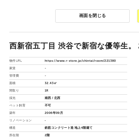
画面を閉じる
西新宿五丁目 渋谷で新宿な優等生。 2
物件URL
https://www.r-store.jp/chintai/room/221380
家賃
-
管理費
-
面積
32.43㎡
間取り
1R
採光
南西 / 北西
ペット飼育
不可
築年
2006年09月
リノベーション
‐
構造
鉄筋コンクリート造 地上4階建て
所在階
2階