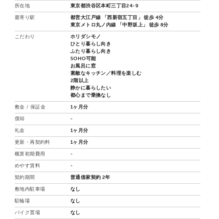
所在地
東京都渋谷区本町三丁目24-9
最寄り駅
都営大江戸線 「西新宿五丁目」 徒歩 4分
東京メトロ丸ノ内線 「中野坂上」 徒歩 8分
こだわり
ホリダシモノ
ひとり暮らし向き
ふたり暮らし向き
SOHO可能
お風呂に窓
素敵なキッチン／料理を楽しむ
2階以上
静かに暮らしたい
都心まで乗換なし
敷金 / 保証金
1ヶ月分
償却
-
礼金
1ヶ月分
更新・再契約料
1ヶ月分
概算初期費用
-
めやす賃料
-
契約期間
普通借家契約 2年
敷地内駐車場
なし
駐輪場
なし
バイク置場
なし