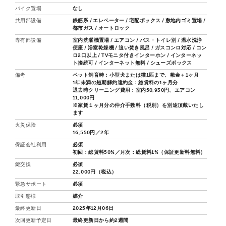
バイク置場
なし
共用部設備
鉄筋系 / エレベーター / 宅配ボックス / 敷地内ゴミ置場 /
都市ガス / オートロック
専有部設備
室内洗濯機置場 / エアコン / バス・トイレ別 / 温水洗浄
便座 / 浴室乾燥機 / 追い焚き風呂 / ガスコンロ対応 / コン
ロ2口以上 / TVモニタ付きインターホン / インターネッ
ト接続可 / インターネット無料 / シューズボックス
備考
ペット飼育時：小型犬または猫1匹まで、敷金＋1ヶ月
1年未満の短期解約違約金：総賃料の1ヶ月分
退去時クリーニング費用：室内50,930円、エアコン
11,000円
※家賃１ヶ月分の仲介手数料（税別）を別途頂戴いたし
ます
火災保険
必須
16,550円／2年
保証会社利用
必須
初回：総賃料50%／月次：総賃料1%（保証更新料無料）
鍵交換
必須
22,000円（税込）
緊急サポート
必須
取引態様
媒介
最終更新日
2025年12月06日
次回更新予定日
最終更新日から約2週間