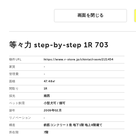
画面を閉じる
等々力 step-by-step 1R 703
物件URL
https://www.r-store.jp/chintai/room/221454
家賃
-
管理費
-
面積
47.48㎡
間取り
1R
採光
南西
ペット飼育
小型犬可 / 猫可
築年
2009年02月
リノベーション
‐
構造
鉄筋コンクリート造 地下1階 地上8階建て
所在階
7階