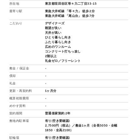
所在地
東京都世田谷区等々力二丁目33-15
最寄り駅
東急大井町線 「等々力」 徒歩 2分
東急大井町線 「尾山台」 徒歩 7分
こだわり
デザイナーズ
眺望が良い
天井が高い
ひとり暮らし向き
ふたり暮らし向き
広めのワンルーム
コンクリート打ちっ放し
2階以上
礼金ゼロ／フリーレント
敷金 / 保証金
-
償却
-
礼金
-
更新・再契約料
1ヶ月分
概算初期費用
-
めやす賃料
-
契約期間
普通借家契約 2年
敷地内駐車場
有り(空き要確認)
2,7500円（税込）／敷金1ヶ月（全長5050・全幅
1850・全高2100）
駐輪場
有り(空き要確認)