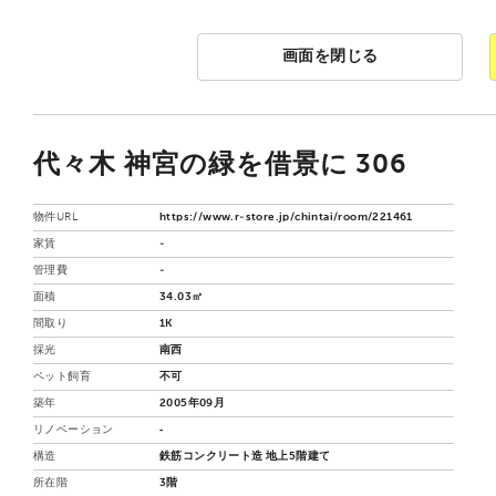
画面を閉じる
代々木 神宮の緑を借景に 306
物件URL
https://www.r-store.jp/chintai/room/221461
家賃
-
管理費
-
面積
34.03㎡
間取り
1K
採光
南西
ペット飼育
不可
築年
2005年09月
リノベーション
‐
構造
鉄筋コンクリート造 地上5階建て
所在階
3階