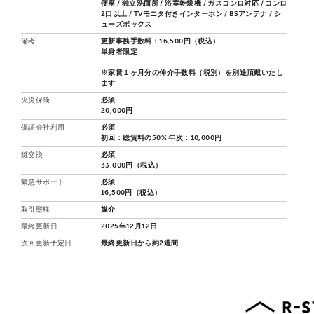
便座 / 独立洗面所 / 浴室乾燥機 / ガスコンロ対応 / コンロ
2口以上 / TVモニタ付きインターホン / BSアンテナ / シ
ューズボックス
備考
更新事務手数料：16,500円（税込）
単身者限定
※家賃１ヶ月分の仲介手数料（税別）を別途頂戴いたし
ます
火災保険
必須
20,000円
保証会社利用
必須
初回：総賃料の50% 年次：10,000円
鍵交換
必須
33,000円（税込）
緊急サポート
必須
16,500円（税込）
取引態様
媒介
最終更新日
2025年12月12日
次回更新予定日
最終更新日から約2週間