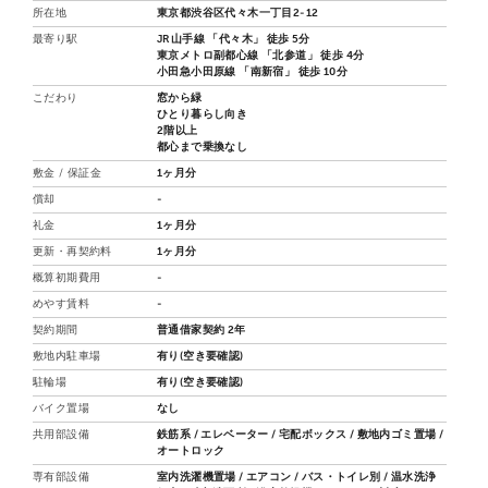
所在地
東京都渋谷区代々木一丁目2-12
最寄り駅
JR山手線 「代々木」 徒歩 5分
東京メトロ副都心線 「北参道」 徒歩 4分
小田急小田原線 「南新宿」 徒歩 10分
こだわり
窓から緑
ひとり暮らし向き
2階以上
都心まで乗換なし
敷金 / 保証金
1ヶ月分
償却
-
礼金
1ヶ月分
更新・再契約料
1ヶ月分
概算初期費用
-
めやす賃料
-
契約期間
普通借家契約 2年
敷地内駐車場
有り(空き要確認)
駐輪場
有り(空き要確認)
バイク置場
なし
共用部設備
鉄筋系 / エレベーター / 宅配ボックス / 敷地内ゴミ置場 /
オートロック
専有部設備
室内洗濯機置場 / エアコン / バス・トイレ別 / 温水洗浄