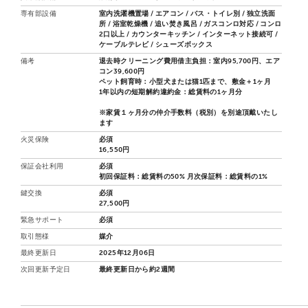
専有部設備
室内洗濯機置場 / エアコン / バス・トイレ別 / 独立洗面
所 / 浴室乾燥機 / 追い焚き風呂 / ガスコンロ対応 / コンロ
2口以上 / カウンターキッチン / インターネット接続可 /
ケーブルテレビ / シューズボックス
備考
退去時クリーニング費用借主負担：室内95,700円、エア
コン39,600円
ペット飼育時：小型犬または猫1匹まで、敷金＋1ヶ月
1年以内の短期解約違約金：総賃料の1ヶ月分
※家賃１ヶ月分の仲介手数料（税別）を別途頂戴いたし
ます
火災保険
必須
16,550円
保証会社利用
必須
初回保証料：総賃料の50% 月次保証料：総賃料の1%
鍵交換
必須
27,500円
緊急サポート
必須
取引態様
媒介
最終更新日
2025年12月06日
次回更新予定日
最終更新日から約2週間