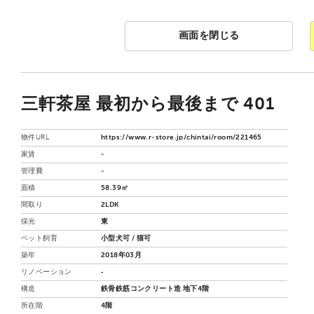
画面を閉じる
三軒茶屋 最初から最後まで 401
物件URL
https://www.r-store.jp/chintai/room/221465
家賃
-
管理費
-
面積
58.39㎡
間取り
2LDK
採光
東
ペット飼育
小型犬可 / 猫可
築年
2018年03月
リノベーション
‐
構造
鉄骨鉄筋コンクリート造 地下4階
所在階
4階