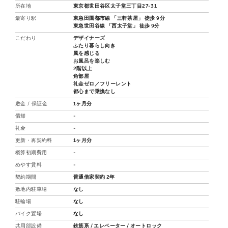
所在地
東京都世田谷区太子堂三丁目27-31
最寄り駅
東急田園都市線 「三軒茶屋」 徒歩 9分
東急世田谷線 「西太子堂」 徒歩 9分
こだわり
デザイナーズ
ふたり暮らし向き
風を感じる
お風呂を楽しむ
2階以上
角部屋
礼金ゼロ／フリーレント
都心まで乗換なし
敷金 / 保証金
1ヶ月分
償却
-
礼金
-
更新・再契約料
1ヶ月分
概算初期費用
-
めやす賃料
-
契約期間
普通借家契約 2年
敷地内駐車場
なし
駐輪場
なし
バイク置場
なし
共用部設備
鉄筋系 / エレベーター / オートロック