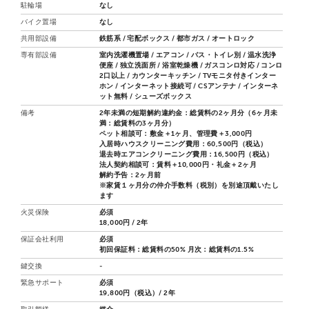
駐輪場
なし
バイク置場
なし
共用部設備
鉄筋系 / 宅配ボックス / 都市ガス / オートロック
専有部設備
室内洗濯機置場 / エアコン / バス・トイレ別 / 温水洗浄
便座 / 独立洗面所 / 浴室乾燥機 / ガスコンロ対応 / コンロ
2口以上 / カウンターキッチン / TVモニタ付きインター
ホン / インターネット接続可 / CSアンテナ / インターネ
ット無料 / シューズボックス
備考
2年未満の短期解約違約金：総賃料の2ヶ月分（6ヶ月未
満：総賃料の3ヶ月分）
ペット相談可：敷金＋1ヶ月、管理費＋3,000円
入居時ハウスクリーニング費用：60,500円（税込）
退去時エアコンクリーニング費用：16,500円（税込）
法人契約相談可：賃料＋10,000円・礼金＋2ヶ月
解約予告：2ヶ月前
※家賃１ヶ月分の仲介手数料（税別）を別途頂戴いたし
ます
火災保険
必須
18,000円 / 2年
保証会社利用
必須
初回保証料：総賃料の50% 月次：総賃料の1.5%
鍵交換
-
緊急サポート
必須
19,800円（税込）/ 2年