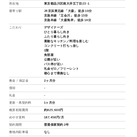
所在地
東京都品川区南大井五丁目23-1
最寄り駅
JR京浜東北線 「大森」 徒歩 10分
京急本線 「立会川」 徒歩 13分
京急本線 「大森海岸」 徒歩 14分
こだわり
デザイナーズ
ひとり暮らし向き
ふたり暮らし向き
素敵なキッチン／料理を楽しむ
コンクリート打ちっ放し
1階
角部屋
公園が近い
バス停が近い
礼金ゼロ／フリーレント
都心まで乗換なし
敷金 / 保証金
2ヶ月分
償却
-
礼金
-
更新・再契約料
1ヶ月分
概算初期費用
約825,600円
めやす賃料
187,458円/月
契約期間
普通借家契約 2年
敷地内駐車場
なし