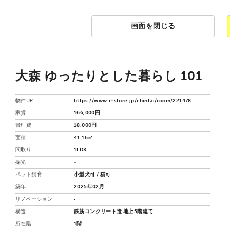
画面を閉じる
大森 ゆったりとした暮らし 101
物件URL
https://www.r-store.jp/chintai/room/221478
家賃
166,000円
管理費
18,000円
面積
41.16㎡
間取り
1LDK
採光
-
ペット飼育
小型犬可 / 猫可
築年
2025年02月
リノベーション
‐
構造
鉄筋コンクリート造 地上5階建て
所在階
1階