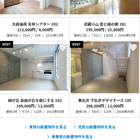
大森海岸 天井シアター
302
武蔵小山 窓と緑の家
201
132,000円 / 6,000円
395,000円 / 15,000円
徒歩3分
25㎡
1DK
2025年12月
徒歩13分
73㎡
1SLDK
2008年03月
RENT
RENT
緑が丘 自由が丘を庭にする
102
東北沢 下北沢デザイナーズ
103
169,000円 / 12,000円
208,000円 / 12,000円
徒歩2分
47㎡
1LDK
2016年06月
徒歩2分
56㎡
1LDK
2008年09月
賃貸の新着物件を見る
売買の新着物件を見る
事業用の新着物件を見る