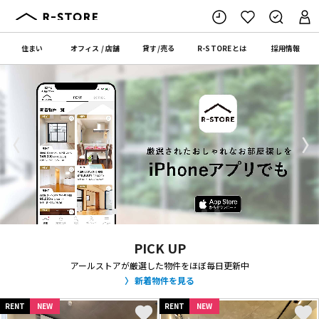
住まい
オフィス
/
店舗
貸す
/
売る
R-STORE
とは
採用情報
〈
〉
PICK UP
アールストアが厳選した物件をほぼ毎日更新中
新着物件を見る
RENT
NEW
RENT
NEW