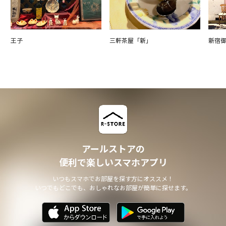
王子
三軒茶屋「新」
新宿
アールストアの
便利で楽しいスマホアプリ
いつもスマホでお部屋を探す方にオススメ！
いつでもどこでも、おしゃれなお部屋が簡単に探せます。