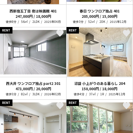
西新宿五丁目 夜は映画館
401
春日 ワンフロア独占
401
247,000円 / 18,000円
205,000円 / 15,000円
徒歩8分
56㎡
2LDK
2025年04月
徒歩3分
52㎡
2DK
2015年12月
RENT
RENT
西大井 ワンフロア独占 part2
301
沼袋 小上がりのある暮らし
204
473,000円 / 20,000円
150,000円 / 18,000円
徒歩5分
82㎡
3LDK
2026年02月
徒歩4分
37㎡
1R
2025年12月
RENT
RENT