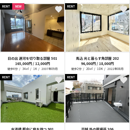
RENT
NEW
RENT
日の出 運河を切り取る部屋
501
馬込 光と暮らす角部屋
202
165,000円 / 12,000円
96,000円 / 18,000円
徒歩4分
34㎡
1K
2007年09月
徒歩2分
20㎡
1DK
2022年08月
RENT
RENT
水道橋 都会に庭を持つ
901
戸越 外の居場所
306