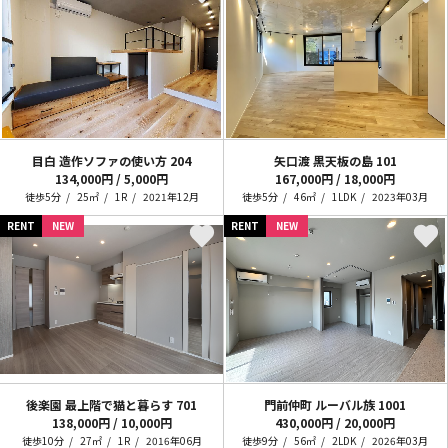
目白 造作ソファの使い方
204
矢口渡 黒天板の島
101
134,000円 / 5,000円
167,000円 / 18,000円
徒歩5分
25㎡
1R
2021年12月
徒歩5分
46㎡
1LDK
2023年03月
RENT
NEW
RENT
NEW
後楽園 最上階で猫と暮らす
701
門前仲町 ルーバル族
1001
138,000円 / 10,000円
430,000円 / 20,000円
徒歩10分
27㎡
1R
2016年06月
徒歩9分
56㎡
2LDK
2026年03月