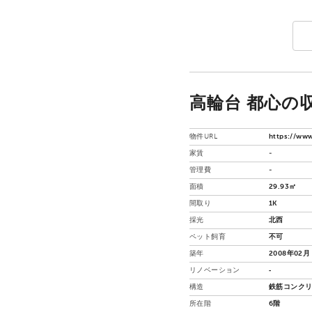
高輪台 都心の収
物件URL
https://www
家賃
-
管理費
-
面積
29.93㎡
間取り
1K
採光
北西
ペット飼育
不可
築年
2008年02月
リノベーション
‐
構造
鉄筋コンクリ
所在階
6階