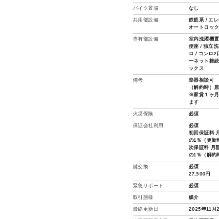
バイク置場
なし
共用部設備
鉄筋系 / エ
オートロッ
専有部設備
室内洗濯機置場
便座 / 独立洗
ロ / コンロ
ーネット接続可
ックス
備考
楽器相談可
（解約時）
※家賃１ヶ
ます
火災保険
必須
保証会社利用
必須
初回保証料:
の1％（更新時
次保証料:月
の1％（解約
鍵交換
必須
27,500円
緊急サポート
必須
取引態様
媒介
最終更新日
2025年11月