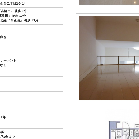
金台二丁目26-14
高輪台」 徒歩 2分
五反田」 徒歩 10分
線 「白金台」 徒歩 13分
ズ
し向き
い
フリーレント
換なし
 2年
認)
戸1台まで