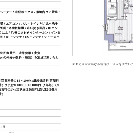
レベーター / 宅配ボックス / 敷地内ゴミ置場 /
ク
 / エアコン / バス・トイレ別 / 温水洗浄
面所 / 浴室乾燥機 / 追い焚き風呂 / IHコン
2口以上 / TVモニタ付きインターホン / インタ
 / BSアンテナ / CSアンテナ / シューズボ
原状回復費用：清掃費用＋実費
月分の仲介手数料（税別）を別途頂戴いたし
図面と現況が異なる場合は、現況を優先い
月額賃料等の35～100％/継続保証料:更新料
）または8,000円~10,000円（1年毎）/月
額賃料の1％/現状回復保証料:原状回復費用
時）
28日