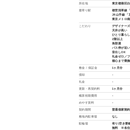
所在地
東京都港区白
最寄り駅
都営浅草線 「
JR山手線 「
東京メトロ南北
こだわり
デザイナー
天井が高い
ひとり暮ら
2階以上
角部屋
バス停が近
音出しOK
礼金ゼロ／
都心まで乗
敷金 / 保証金
1ヶ月分
償却
-
礼金
-
更新・再契約料
1ヶ月分
概算初期費用
-
めやす賃料
-
契約期間
普通借家契約
敷地内駐車場
なし
駐輪場
有り(空き要確
無料 ※各住