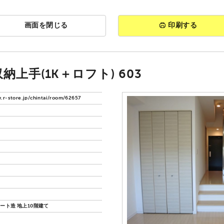
画面を閉じる
印刷する
納上手(1K＋ロフト) 603
.r-store.jp/chintai/room/62657
ート造 地上10階建て