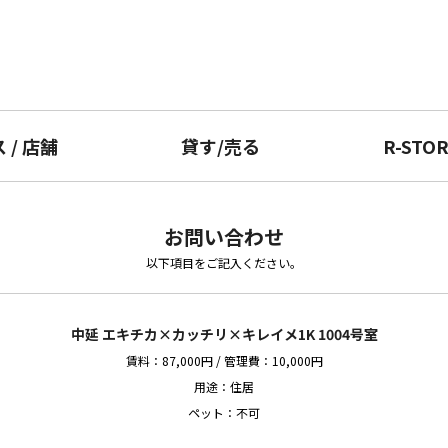
ス
/
店舗
貸す
/
売る
R-STO
お問い合わせ
以下項目をご記入ください。
中延 エキチカ×カッチリ×キレイメ1K 1004号室
賃料：87,000円 / 管理費：10,000円
用途：住居
ペット：不可