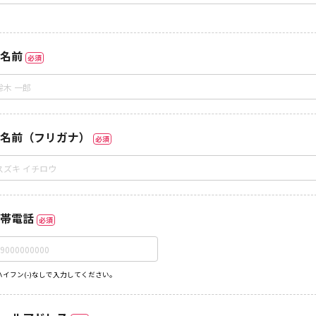
名前
必須
名前（フリガナ）
必須
帯電話
必須
ハイフン(-)なしで入力してください。