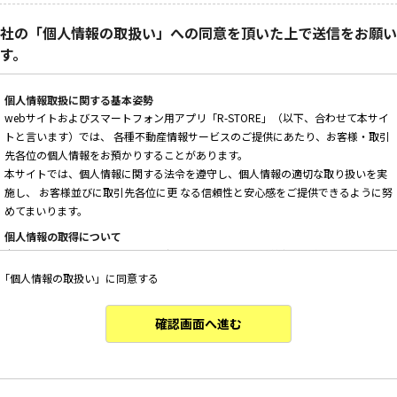
社の「個人情報の取扱い」への同意を頂いた上で送信をお願い
す。
個人情報取扱に関する基本姿勢
webサイトおよびスマートフォン用アプリ「R-STORE」（以下、合わせて本サイ
トと言います）では、 各種不動産情報サービスのご提供にあたり、お客様・取引
先各位の個人情報をお預かりすることがあります。
本サイトでは、個人情報に関する法令を遵守し、個人情報の適切な取り扱いを実
施し、 お客様並びに取引先各位に更 なる信頼性と安心感をご提供できるように努
めてまいります。
個人情報の取得について
本サイトは、偽りその他不正の手段によらず適正に個人情報を取得いたします。
「個人情報の取扱い」に同意する
個人情報の利用について
以下に定めのない目的で個人情報を利用する場合、あらかじめご本人の同意を得
た上で行ないます。
確認画面へ進む
・ 本サイトへのお問い合わせ、ご相談、お見積り依頼他、お客様からのご連絡の
対応
・ 本サイトの物件の紹介・管理等の業務委託されたオーナー様、不動産会社との
業務における対応