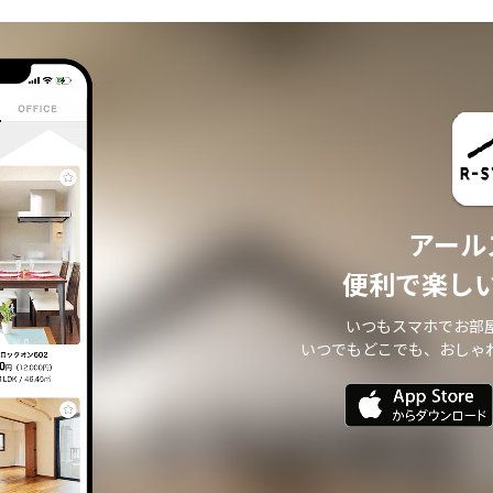
・ 本サイトからのメールマガジンの送信、その他の対応
・ その他、本サイトの不動産物件情報サービスの提供のために必要と判断される
場合
個人情報の安全管理について
本サイトは、取り扱う個人情報の漏洩、滅失またはき損の防止その他の個人情報
の安全管理のために必要かつ適切な措置を講じます。
個人情報の委託について
本サイトは、個人情報の取り扱いの全部または一部を第三者に委託する場合は、
当該第三者について厳正な調査を行い、 取り扱いを委託された個人情報の安全管
アール
理が図られるよう当該第三者に対する必要かつ適切な監督を行います。
また、コンサルティング、プライバシーマーク申請、ISMS申請業務におきまして
便利で楽し
第三者と共同して業務を遂行する場合に 個人情報の取り扱いを委託する場合 があ
ります。
いつもスマホでお部
個人情報の第三者提供について
いつでもどこでも、おしゃ
本サイトは、個人情報保護法等の法令に定めのある場合を除き、 個人情報をあら
かじめご本人の同意を得ることなく、第三者に提供いたしません。
個人情報の開示・訂正等について
本サイトは、ご本人から自己の個人情報についての開示の請求がある場合、速や
かに開示をいたします。
その際、ご本人であることが確認できない場合 には、開示に応じません。