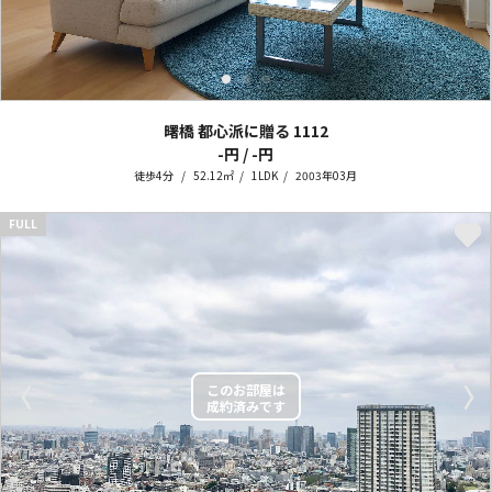
曙橋 都心派に贈る
1112
-円 / -円
徒歩4分
52.12㎡
1LDK
2003年03月
FULL
〈
〉