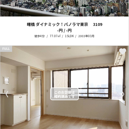
曙橋 ダイナミック！パノラマ東京
3109
-円 / -円
徒歩4分
77.07㎡
1SLDK
2003年03月
FULL
〈
〉