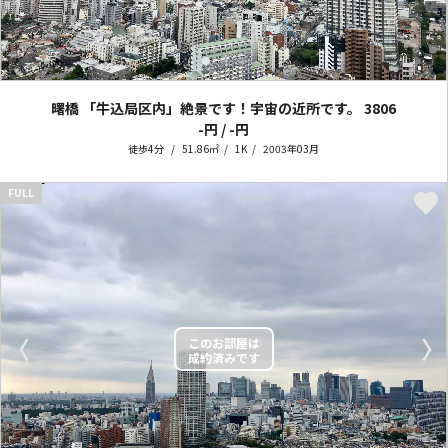
曙橋 「牛込局区内」絶景です！宇宙の近所です。
3806
-円 / -円
徒歩4分
51.86㎡
1K
2003年03月
FULL
〈
〉