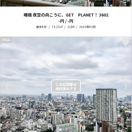
曙橋 夜空の向こうに、GET PLANET！
3602
-円 / -円
徒歩4分
73.15㎡
1LDK
2003年03月
FULL
〈
〉