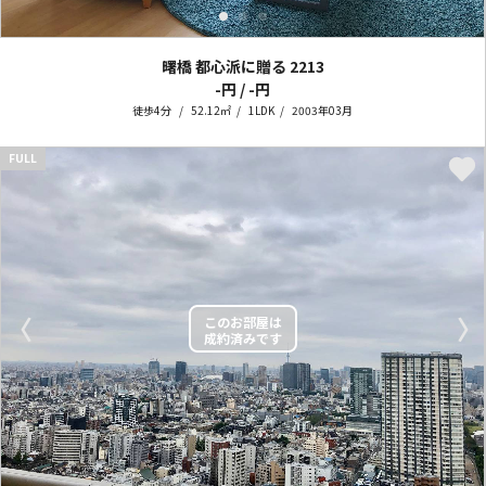
曙橋 都心派に贈る
2213
-円 / -円
徒歩4分
52.12㎡
1LDK
2003年03月
FULL
〈
〉