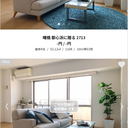
曙橋 都心派に贈る
2713
-円 / -円
徒歩4分
52.12㎡
1LDK
2003年03月
FULL
〈
〉