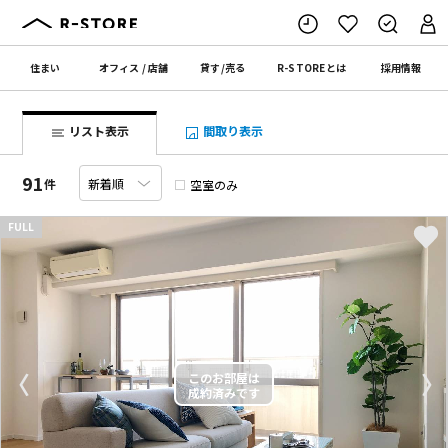
住まい
オフィス
/
店舗
貸す
/
売る
R-STORE
とは
採用情報
リスト表示
間取り表示
91
件
空室のみ
FULL
〈
〉