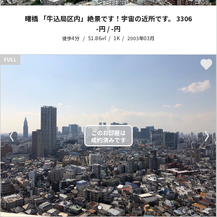
曙橋 「牛込局区内」絶景です！宇宙の近所です。
3306
-円 / -円
徒歩4分
51.86㎡
1K
2003年03月
FULL
〈
〉