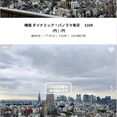
曙橋 ダイナミック！パノラマ東京
3209
-円 / -円
徒歩4分
77.07㎡
1SLDK
2003年03月
FULL
〈
〉