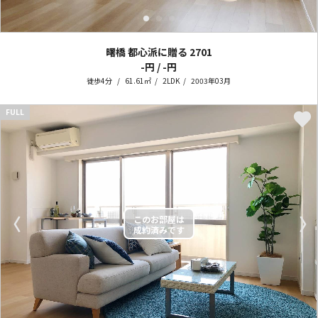
曙橋 都心派に贈る
2701
-円 / -円
徒歩4分
61.61㎡
2LDK
2003年03月
FULL
〈
〉