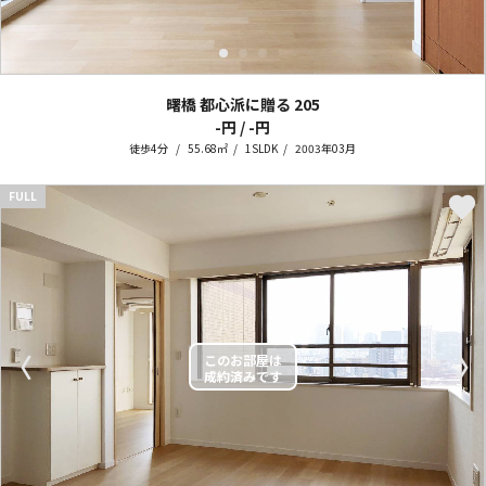
曙橋 都心派に贈る
205
-円 / -円
徒歩4分
55.68㎡
1SLDK
2003年03月
FULL
〈
〉