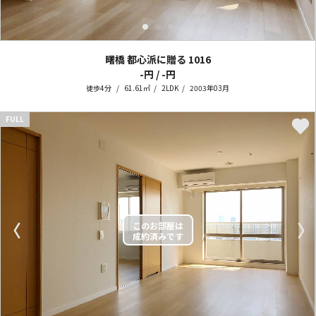
曙橋 都心派に贈る
1016
-円 / -円
徒歩4分
61.61㎡
2LDK
2003年03月
FULL
〈
〉