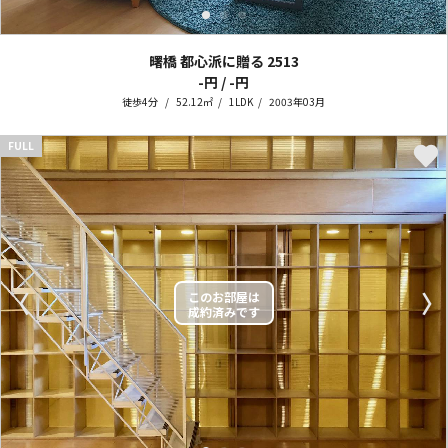
曙橋 都心派に贈る
2513
-円 / -円
徒歩4分
52.12㎡
1LDK
2003年03月
FULL
〈
〉