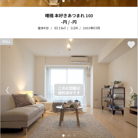
曙橋 本好きあつまれ
103
-円 / -円
徒歩4分
63.16㎡
1LDK
2003年03月
FULL
〈
〉