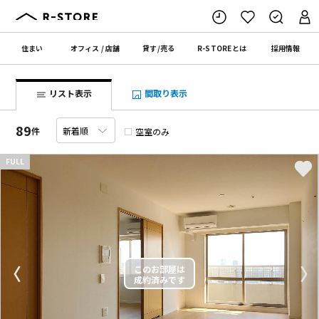
住まい
オフィス
/
店舗
貸す
/
売る
R-STORE
とは
採用情報
リスト表示
間取り表示
89
件
空室のみ
FULL
〈
〉