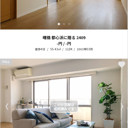
曙橋 都心派に贈る
2409
-円 / -円
徒歩4分
55.43㎡
1LDK
2003年03月
FULL
〈
〉