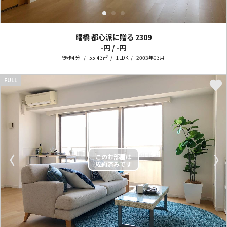
曙橋 都心派に贈る
2309
-円 / -円
徒歩4分
55.43㎡
1LDK
2003年03月
FULL
〈
〉