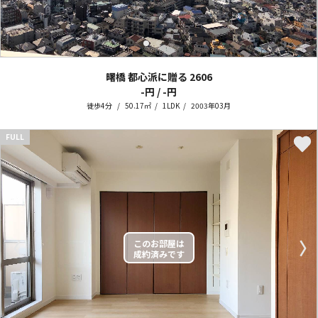
曙橋 都心派に贈る
2606
-円 / -円
徒歩4分
50.17㎡
1LDK
2003年03月
FULL
〈
〉