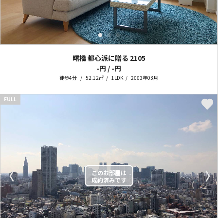
曙橋 都心派に贈る
2105
-円 / -円
徒歩4分
52.12㎡
1LDK
2003年03月
FULL
〈
〉