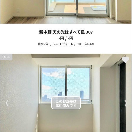
新中野 天の光はすべて星
307
-円 / -円
徒歩2分
25.11㎡
1K
2019年03月
FULL
〈
〉