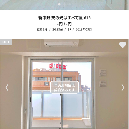
新中野 天の光はすべて星
613
-円 / -円
徒歩2分
26.99㎡
1R
2019年03月
FULL
〈
〉