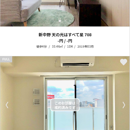
新中野 天の光はすべて星
708
-円 / -円
徒歩4分
33.46㎡
1DK
2019年03月
FULL
〈
〉