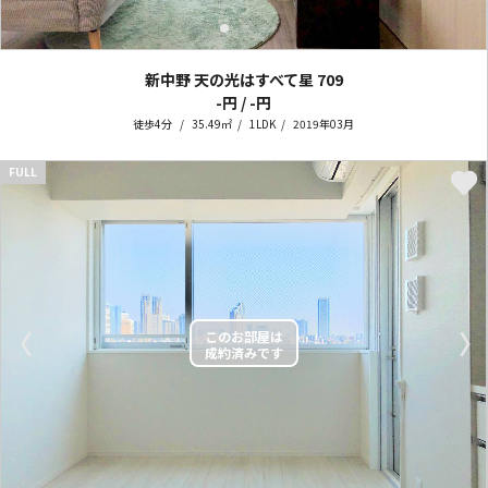
新中野 天の光はすべて星
709
-円 / -円
徒歩4分
35.49㎡
1LDK
2019年03月
FULL
〈
〉