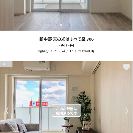
新中野 天の光はすべて星
306
-円 / -円
徒歩4分
25.11㎡
1K
2019年03月
FULL
〈
〉