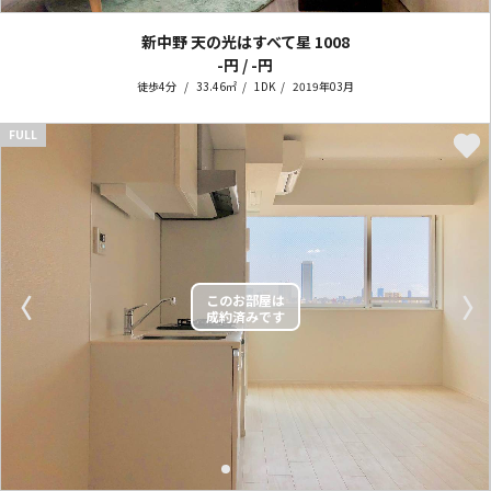
新中野 天の光はすべて星
1008
-円 / -円
徒歩4分
33.46㎡
1DK
2019年03月
FULL
〈
〉