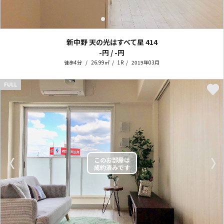
新中野 天の光はすべて星
414
-円 / -円
徒歩4分
26.99㎡
1R
2019年03月
FULL
〈
〉