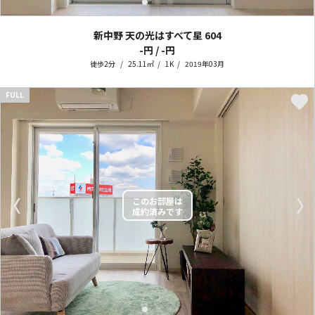
新中野 天の光はすべて星
604
-円 / -円
徒歩2分
25.11㎡
1K
2019年03月
FULL
〈
〉