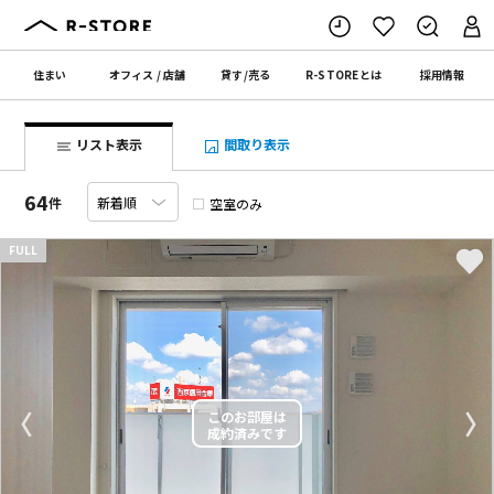
住まい
オフィス
/
店舗
貸す
/
売る
R-STORE
とは
採用情報
リスト表示
間取り表示
64
件
空室のみ
FULL
〈
〉