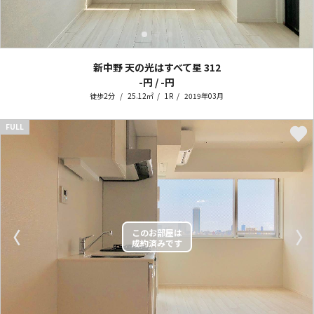
新中野 天の光はすべて星
312
-円 / -円
徒歩2分
25.12㎡
1R
2019年03月
FULL
〈
〉