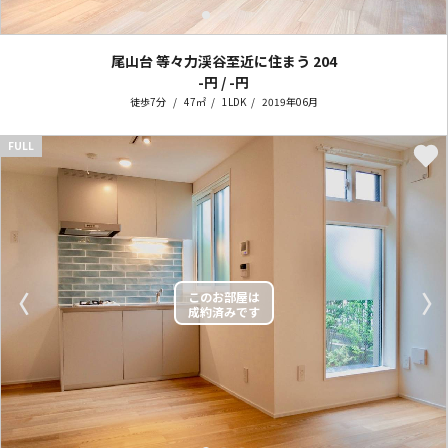
尾山台 等々力渓谷至近に住まう
204
-円 / -円
徒歩7分
47㎡
1LDK
2019年06月
FULL
〈
〉