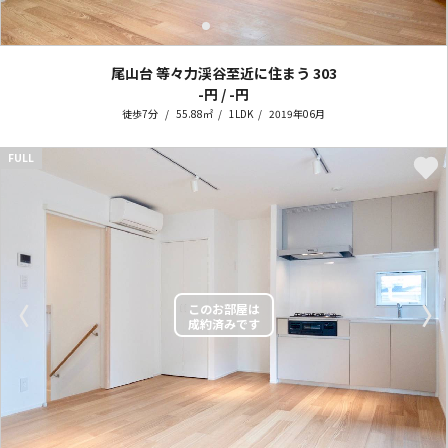
尾山台 等々力渓谷至近に住まう
303
-円 / -円
徒歩7分
55.88㎡
1LDK
2019年06月
FULL
〈
〉