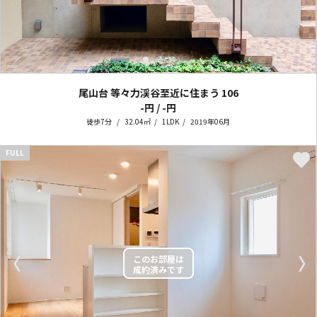
尾山台 等々力渓谷至近に住まう
106
-円 / -円
徒歩7分
32.04㎡
1LDK
2019年06月
FULL
〈
〉