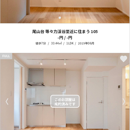
尾山台 等々力渓谷至近に住まう
105
-円 / -円
徒歩7分
33.44㎡
1LDK
2019年06月
FULL
〈
〉