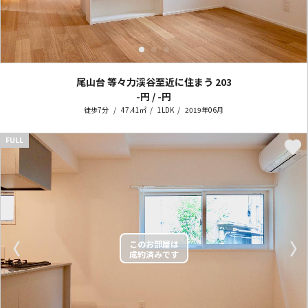
尾山台 等々力渓谷至近に住まう
203
-円 / -円
徒歩7分
47.41㎡
1LDK
2019年06月
FULL
〈
〉