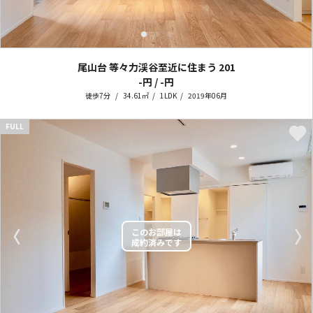
尾山台 等々力渓谷至近に住まう
201
-円 / -円
徒歩7分
34.61㎡
1LDK
2019年06月
FULL
〈
〉