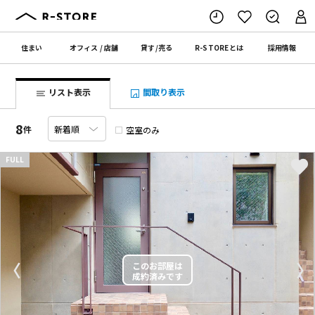
住まい
オフィス
/
店舗
貸す
/
売る
R-STORE
とは
採用情報
リスト表示
間取り表示
8
件
空室のみ
FULL
〈
〉