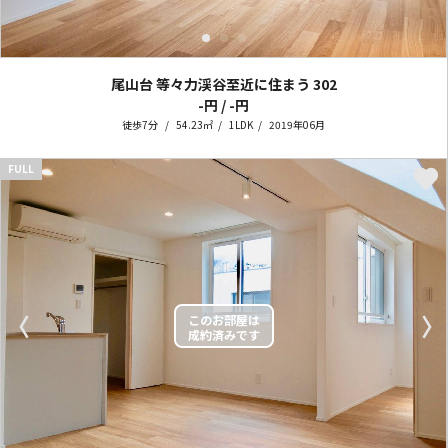
尾山台 等々力渓谷至近に住まう
302
-円 / -円
徒歩7分
54.23㎡
1LDK
2019年06月
FULL
〈
〉