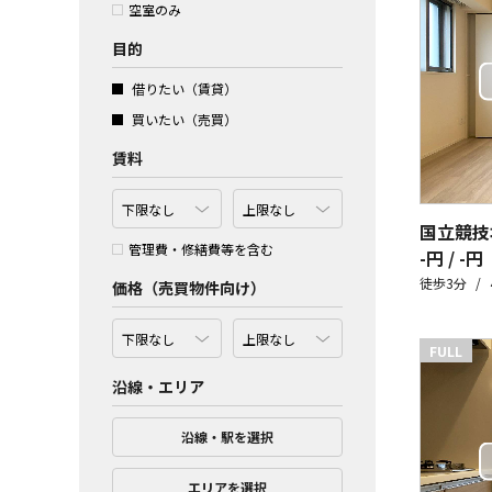
空室のみ
目的
借りたい（賃貸）
買いたい（売買）
賃料
国立競技
管理費・修繕費等を含む
-円 / -円
徒歩3分
価格（売買物件向け）
FULL
沿線・エリア
沿線・駅を選択
エリアを選択