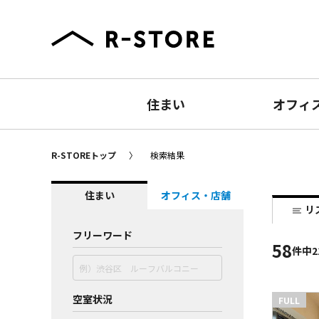
住まい
オフィ
R-STOREトップ
検索結果
住まい
オフィス・店舗
リ
フリーワード
58
件
中2
空室状況
FULL