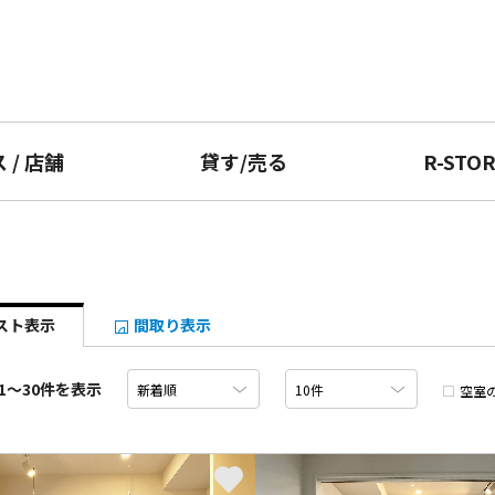
ス
/
店舗
貸す
/
売る
R-STO
スト表示
間取り表示
1〜30件を表示
空室