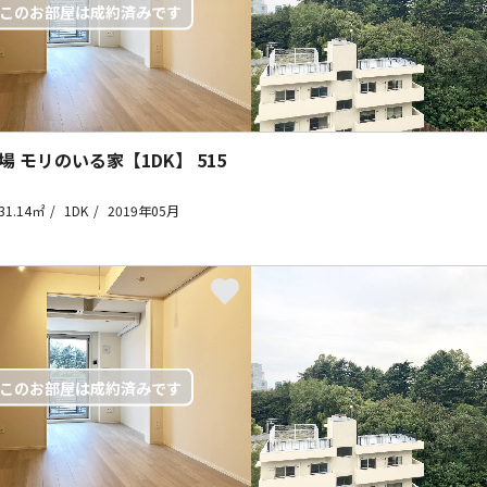
場 モリのいる家【1DK】
515
31.14㎡
1DK
2019年05月