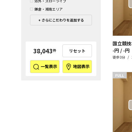
郊外・スローライフ
鎌倉・湘南エリア
さらにこだわりを追加する
国立競技
38,043
-円 / -円
リセット
件
徒歩3分
一覧表示
地図表示
FULL