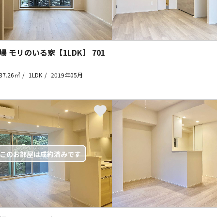
場 モリのいる家【1LDK】
701
37.26㎡
1LDK
2019年05月