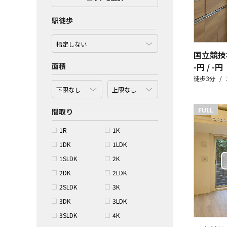
駅徒歩
国立競技
面積
-円 / -円
徒歩3分
FULL
間取り
1R
1K
1DK
1LDK
1SLDK
2K
2DK
2LDK
2SLDK
3K
3DK
3LDK
3SLDK
4K