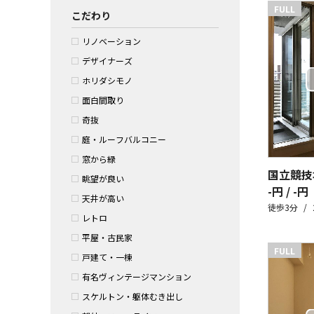
FULL
こだわり
リノベーション
デザイナーズ
ホリダシモノ
面白間取り
奇抜
庭・ルーフバルコニー
窓から緑
国立競技
眺望が良い
-円 / -円
天井が高い
徒歩3分
レトロ
平屋・古民家
FULL
戸建て・一棟
有名ヴィンテージマンション
スケルトン・躯体むき出し