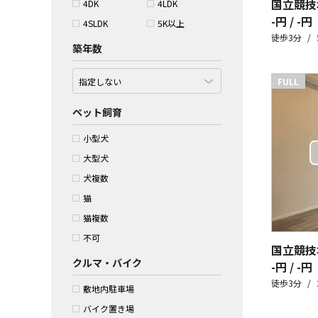
国立競技
4DK
4LDK
-円 / -円
4SLDK
5K以上
徒歩3分
築年数
FULL
ペット飼育
小型犬
大型犬
犬複数
猫
猫複数
不可
国立競技
クルマ・バイク
-円 / -円
徒歩3分
敷地内駐車場
バイク置き場