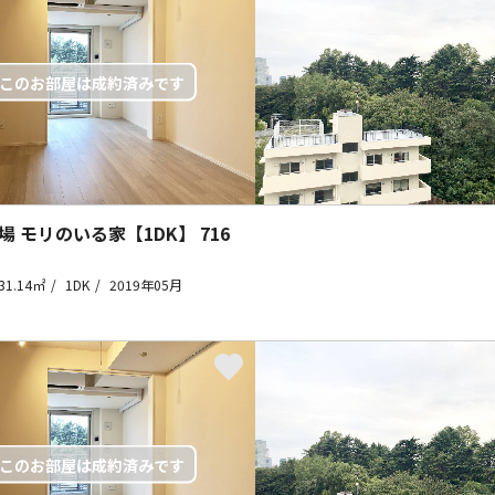
場 モリのいる家【1DK】
716
31.14㎡
1DK
2019年05月