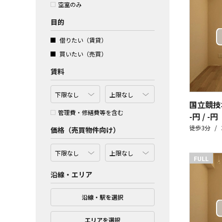
空室のみ
目的
借りたい（賃貸）
買いたい（売買）
賃料
国立競技
管理費・修繕費等を含む
-円 / -円
徒歩3分
価格（売買物件向け）
FULL
沿線・エリア
沿線・駅を選択
エリアを選択