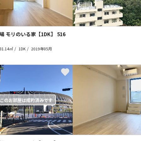
場 モリのいる家【1DK】
516
31.14㎡
1DK
2019年05月