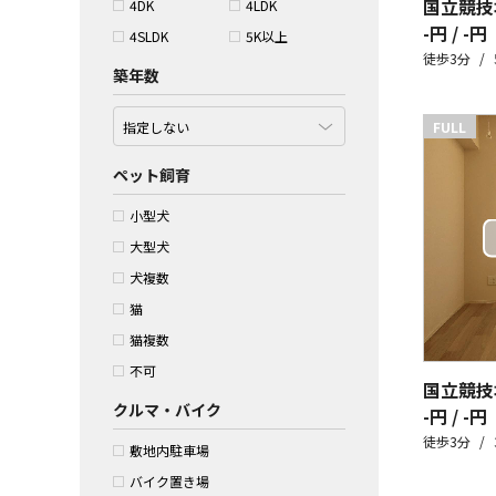
国立競技
4DK
4LDK
-円 / -円
4SLDK
5K以上
徒歩3分
築年数
FULL
ペット飼育
小型犬
大型犬
犬複数
猫
猫複数
不可
国立競技
クルマ・バイク
-円 / -円
徒歩3分
敷地内駐車場
バイク置き場