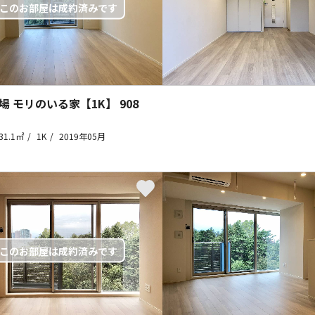
場 モリのいる家【1K】
908
31.1㎡
1K
2019年05月