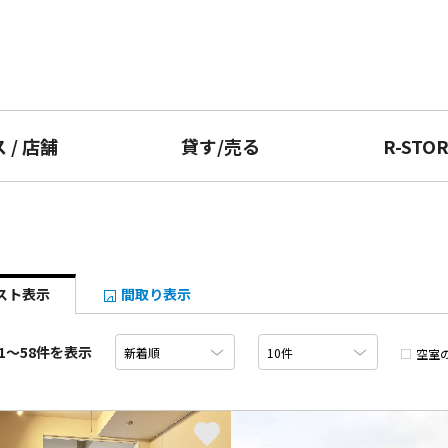
ス
/
店舗
貸す
/
売る
R-STO
スト表示
間取り表示
1〜58件を表示
空室