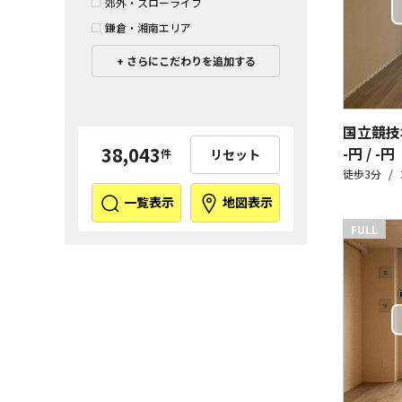
郊外・スローライフ
鎌倉・湘南エリア
さらにこだわりを追加する
国立競技
38,043
-円 / -円
リセット
件
徒歩3分
一覧表示
地図表示
FULL