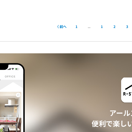
前へ
1
...
1
2
3
アール
便利で楽し