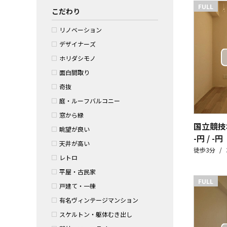
FULL
こだわり
リノベーション
デザイナーズ
ホリダシモノ
面白間取り
奇抜
庭・ルーフバルコニー
窓から緑
国立競技
眺望が良い
-円 / -円
天井が高い
徒歩3分
レトロ
平屋・古民家
FULL
戸建て・一棟
有名ヴィンテージマンション
スケルトン・躯体むき出し