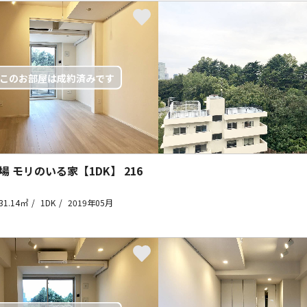
場 モリのいる家【1DK】
216
31.14㎡
1DK
2019年05月