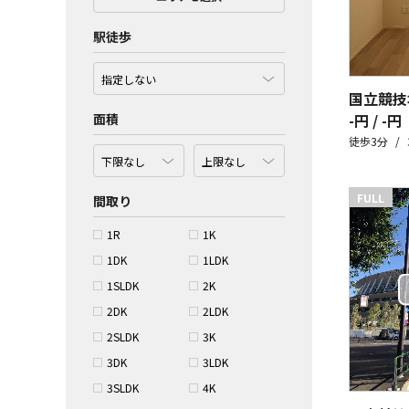
駅徒歩
国立競技
面積
-円 / -円
徒歩3分
FULL
間取り
1R
1K
1DK
1LDK
1SLDK
2K
2DK
2LDK
2SLDK
3K
3DK
3LDK
3SLDK
4K