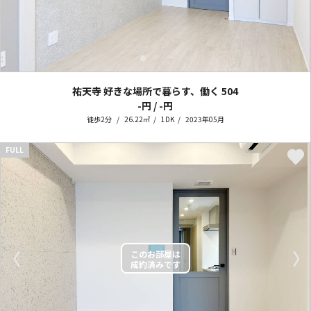
祐天寺 好きな場所で暮らす、働く
504
-円 / -円
徒歩2分
26.22㎡
1DK
2023年05月
FULL
〈
〉