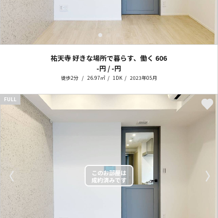
祐天寺 好きな場所で暮らす、働く
606
-円 / -円
徒歩2分
26.97㎡
1DK
2023年05月
FULL
〈
〉