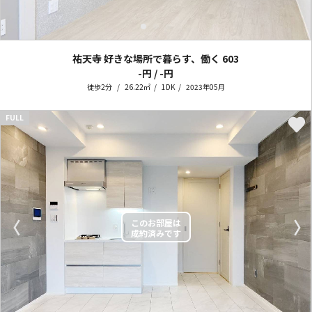
祐天寺 好きな場所で暮らす、働く
603
-円 / -円
徒歩2分
26.22㎡
1DK
2023年05月
FULL
〈
〉