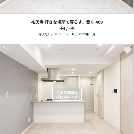
祐天寺 好きな場所で暮らす、働く
409
-円 / -円
徒歩2分
26.29㎡
1R
2023年05月
FULL
〈
〉