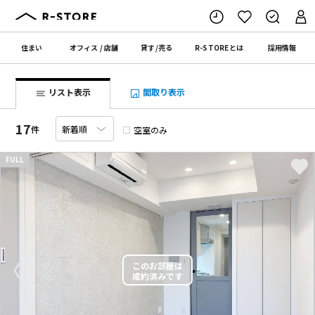
住まい
オフィス
/
店舗
貸す
/
売る
R-STORE
とは
採用情報
リスト表示
間取り表示
17
件
空室のみ
FULL
〈
〉