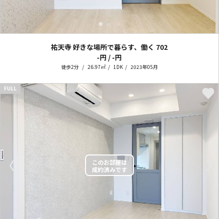
祐天寺 好きな場所で暮らす、働く
702
-円 / -円
徒歩2分
26.97㎡
1DK
2023年05月
FULL
〈
〉