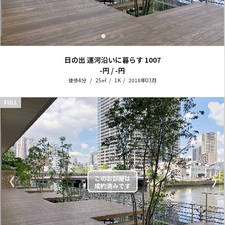
日の出 運河沿いに暮らす
1007
-円 / -円
徒歩4分
25㎡
1K
2018年03月
FULL
〈
〉