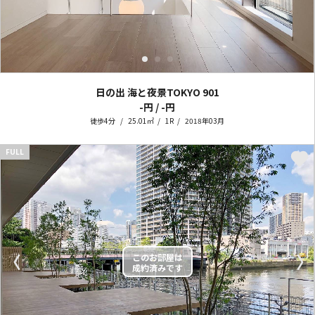
日の出 海と夜景TOKYO
901
-円 / -円
徒歩4分
25.01㎡
1R
2018年03月
FULL
〈
〉