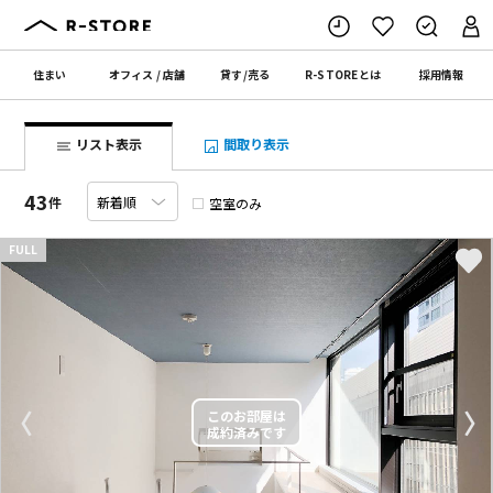
住まい
オフィス
/
店舗
貸す
/
売る
R-STORE
とは
採用情報
リスト表示
間取り表示
43
件
空室のみ
FULL
〈
〉