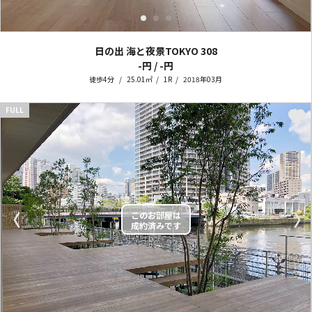
日の出 海と夜景TOKYO
308
-円 / -円
徒歩4分
25.01㎡
1R
2018年03月
FULL
〈
〉