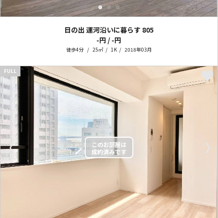
日の出 運河沿いに暮らす
805
-円 / -円
徒歩4分
25㎡
1K
2018年03月
FULL
〈
〉