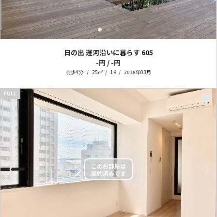
日の出 運河沿いに暮らす
605
-円 / -円
徒歩4分
25㎡
1K
2018年03月
FULL
〈
〉