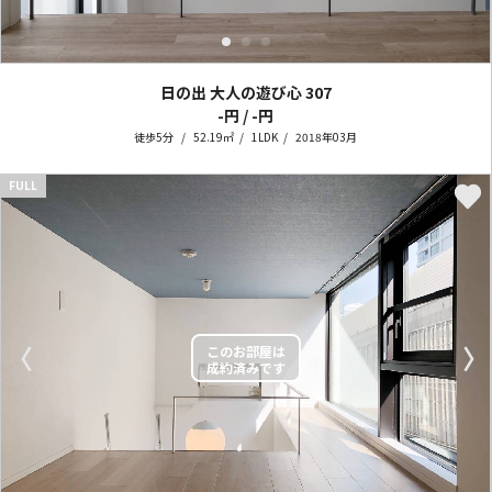
日の出 大人の遊び心
307
-円 / -円
徒歩5分
52.19㎡
1LDK
2018年03月
FULL
〈
〉