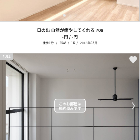
日の出 自然が癒やしてくれる
708
-円 / -円
徒歩4分
25㎡
1R
2018年03月
FULL
〈
〉