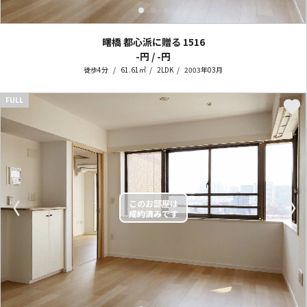
曙橋 都心派に贈る
1516
-円 / -円
徒歩4分
61.61㎡
2LDK
2003年03月
FULL
〈
〉