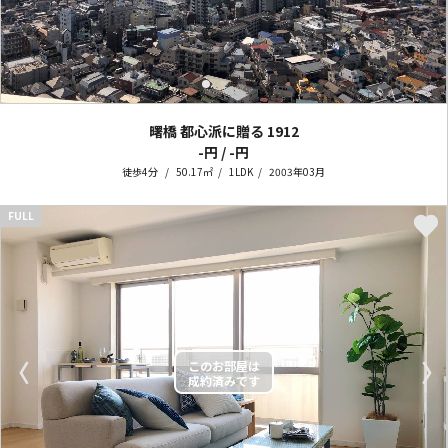
曙橋 都心派に贈る
1912
-円 / -円
徒歩4分
50.17㎡
1LDK
2003年03月
FULL
〈
〉