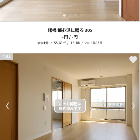
曙橋 都心派に贈る
305
-円 / -円
徒歩4分
55.68㎡
1SLDK
2003年03月
FULL
〈
〉