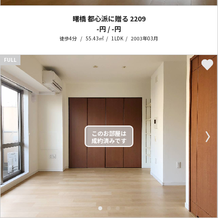
曙橋 都心派に贈る
2209
-円 / -円
徒歩4分
55.43㎡
1LDK
2003年03月
FULL
〈
〉