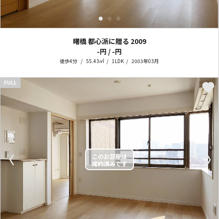
曙橋 都心派に贈る
2009
-円 / -円
徒歩4分
55.43㎡
1LDK
2003年03月
FULL
〈
〉