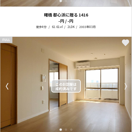
曙橋 都心派に贈る
1416
-円 / -円
徒歩4分
61.61㎡
2LDK
2003年03月
FULL
〈
〉