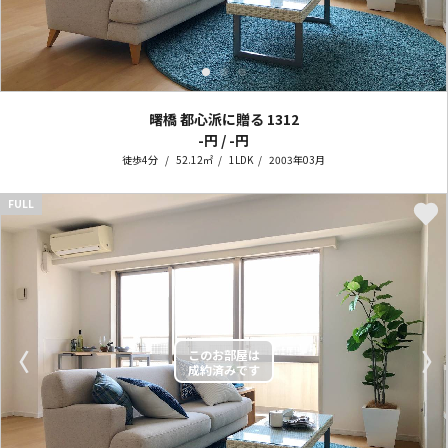
曙橋 都心派に贈る
1312
-円 / -円
徒歩4分
52.12㎡
1LDK
2003年03月
FULL
〈
〉