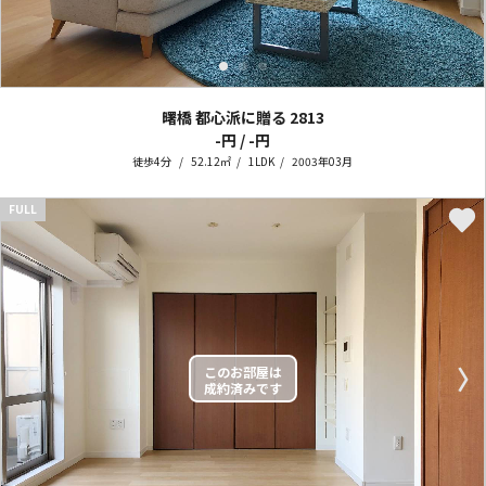
曙橋 都心派に贈る
2813
-円 / -円
徒歩4分
52.12㎡
1LDK
2003年03月
FULL
〈
〉