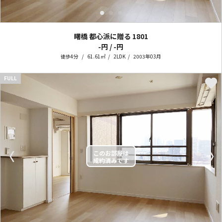
曙橋 都心派に贈る
1801
-円 / -円
徒歩4分
61.61㎡
2LDK
2003年03月
FULL
〈
〉