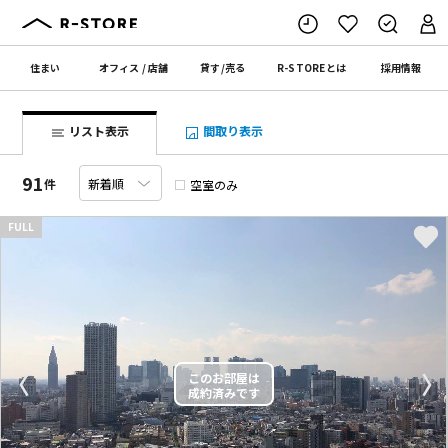
住まい
オフィス
/
店舗
貸す
/
売る
R-STORE
とは
採用情報
リスト表示
間取り表示
91
件
空室のみ
FULL
〈
〉