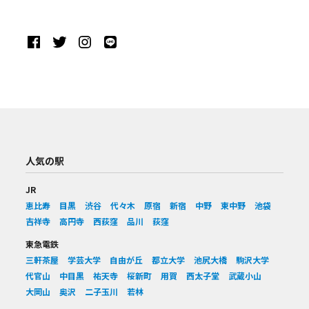
人気の駅
JR
恵比寿
目黒
渋谷
代々木
原宿
新宿
中野
東中野
池袋
吉祥寺
高円寺
西荻窪
品川
荻窪
東急電鉄
三軒茶屋
学芸大学
自由が丘
都立大学
池尻大橋
駒沢大学
代官山
中目黒
祐天寺
桜新町
用賀
西太子堂
武蔵小山
大岡山
奥沢
二子玉川
若林