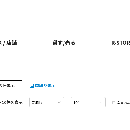
ス
/
店舗
貸す
/
売る
R-STO
スト表示
間取り表示
〜10件を表示
空室の