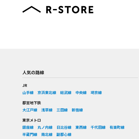
人気の路線
JR
山手線
京浜東北線
総武線
中央線
埼京線
都営地下鉄
大江戸線
浅草線
三田線
新宿線
東京メトロ
銀座線
丸ノ内線
日比谷線
東西線
千代田線
有楽町線
半蔵門線
南北線
副都心線