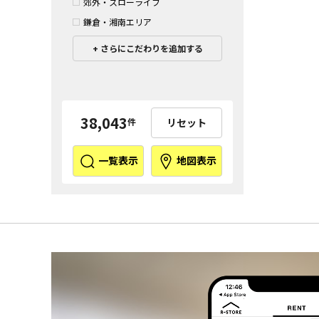
郊外・スローライフ
鎌倉・湘南エリア
さらにこだわりを追加する
38,043
リセット
件
一覧表示
地図表示