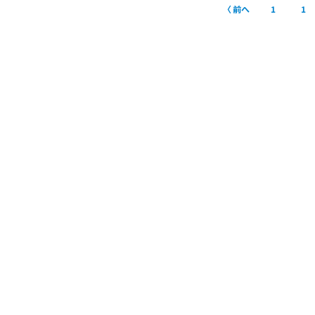
前へ
1
1