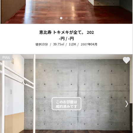
恵比寿 トキメキが全て。
202
-円 / -円
徒歩10分
39.75㎡
1LDK
2007年04月
FULL
〈
〉