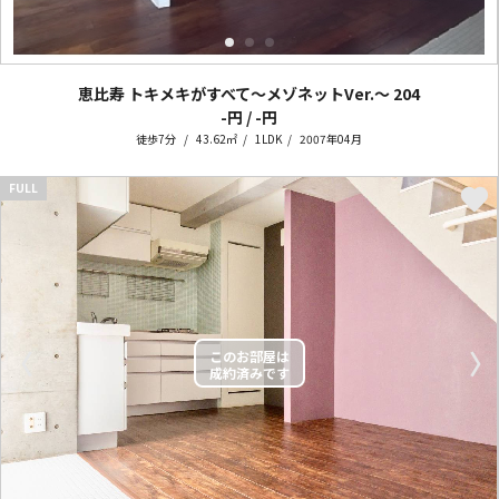
恵比寿 トキメキがすべて～メゾネットVer.～
204
-円 / -円
徒歩7分
43.62㎡
1LDK
2007年04月
FULL
〈
〉