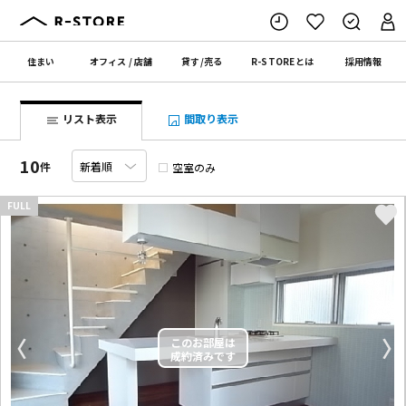
住まい
オフィス
/
店舗
貸す
/
売る
R-STORE
とは
採用情報
リスト表示
間取り表示
10
件
空室のみ
FULL
〈
〉