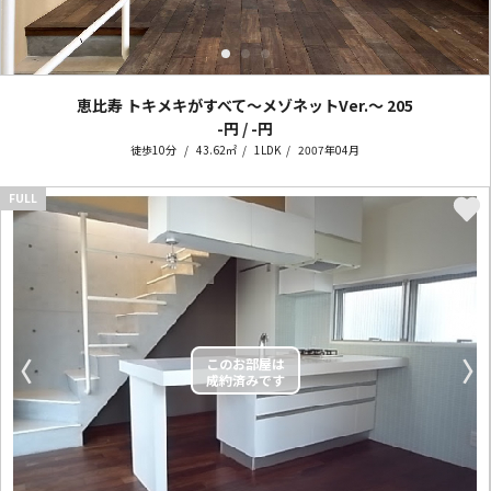
恵比寿 トキメキがすべて～メゾネットVer.～
205
-円 / -円
徒歩10分
43.62㎡
1LDK
2007年04月
FULL
〈
〉