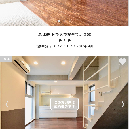
恵比寿 トキメキが全て。
203
-円 / -円
徒歩10分
39.7㎡
1DK
2007年04月
FULL
〈
〉