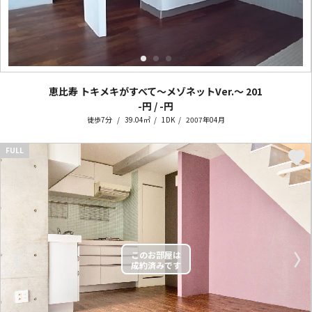
恵比寿 トキメキがすべて～メゾネットVer.～
201
-円 / -円
徒歩7分
39.04㎡
1DK
2007年04月
FULL
〈
〉