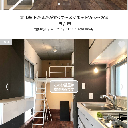
恵比寿 トキメキがすべて～メゾネットVer.～
204
-円 / -円
徒歩10分
43.62㎡
1LDK
2007年04月
FULL
〈
〉