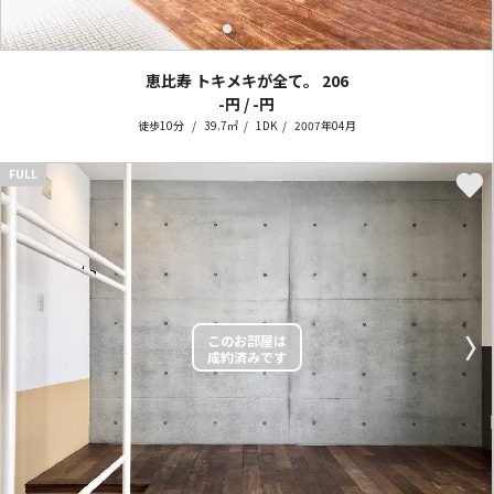
恵比寿 トキメキが全て。
206
-円 / -円
徒歩10分
39.7㎡
1DK
2007年04月
FULL
〈
〉