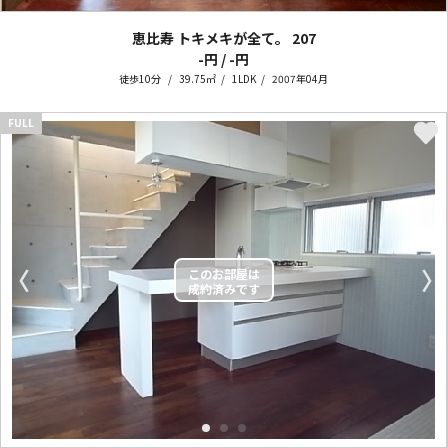
恵比寿 トキメキが全て。
207
-円 / -円
徒歩10分
39.75㎡
1LDK
2007年04月
FULL
〈
〉