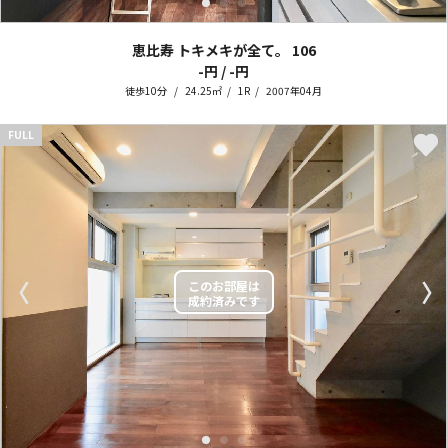
恵比寿 トキメキが全て。
106
-円 / -円
徒歩10分
24.25㎡
1R
2007年04月
FULL
〈
〉