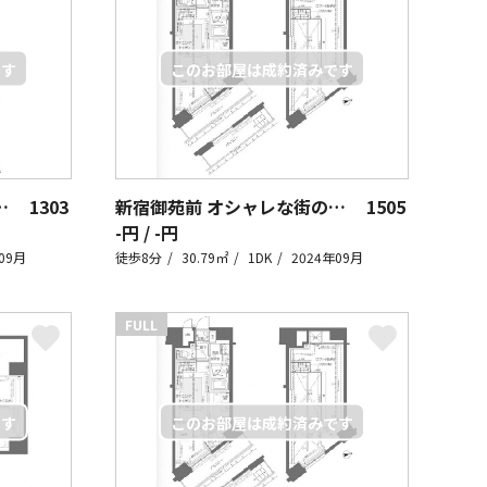
街の住人~+loft~
1303
新宿御苑前 オシャレな街の住人~+loft~
1505
-円 / -円
09月
徒歩8分
30.79㎡
1DK
2024年09月
FULL