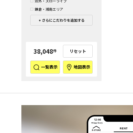
郊外・スローライフ
鎌倉・湘南エリア
さらにこだわりを追加する
38,048
リセット
件
一覧表示
地図表示