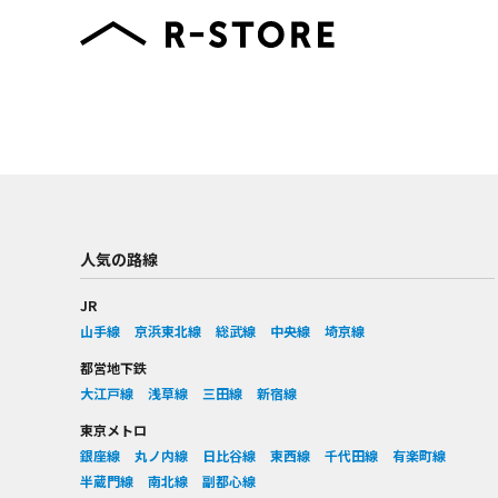
人気の路線
JR
山手線
京浜東北線
総武線
中央線
埼京線
都営地下鉄
大江戸線
浅草線
三田線
新宿線
東京メトロ
銀座線
丸ノ内線
日比谷線
東西線
千代田線
有楽町線
半蔵門線
南北線
副都心線