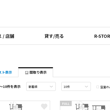
ス
/
店舗
貸す
/
売る
R-STO
スト表示
間取り表示
〜10件を表示
空室の
FULL