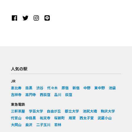
人気の駅
JR
恵比寿
目黒
渋谷
代々木
原宿
新宿
中野
東中野
池袋
吉祥寺
高円寺
西荻窪
品川
荻窪
東急電鉄
三軒茶屋
学芸大学
自由が丘
都立大学
池尻大橋
駒沢大学
代官山
中目黒
祐天寺
桜新町
用賀
西太子堂
武蔵小山
大岡山
奥沢
二子玉川
若林