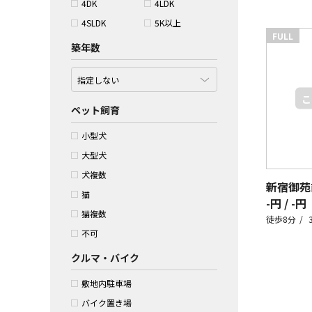
4DK
4LDK
4SLDK
5K以上
FULL
築年数
ペット飼育
小型犬
大型犬
犬複数
猫
-円 / -円
猫複数
徒歩8分
不可
クルマ・バイク
敷地内駐車場
バイク置き場