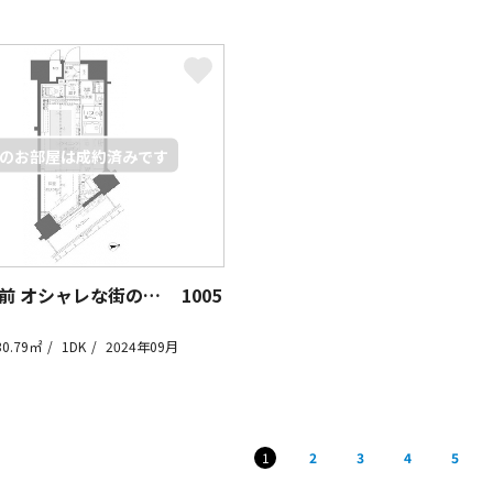
新宿御苑前 オシャレな街の住人
1005
30.79㎡
1DK
2024年09月
1
2
3
4
5