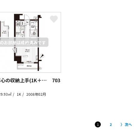
高輪台 都心の収納上手(1K＋ロフト)
703
29.93㎡
1K
2008年02月
1
2
次へ