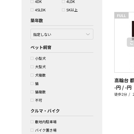
4DK
4LDK
4SLDK
5K以上
FULL
築年数
ペット飼育
小型犬
大型犬
犬複数
猫
-円 / -円
猫複数
徒歩2分
不可
クルマ・バイク
敷地内駐車場
バイク置き場