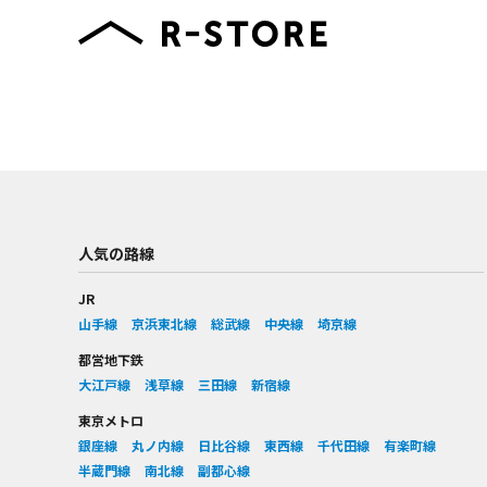
人気の路線
JR
山手線
京浜東北線
総武線
中央線
埼京線
都営地下鉄
大江戸線
浅草線
三田線
新宿線
東京メトロ
銀座線
丸ノ内線
日比谷線
東西線
千代田線
有楽町線
半蔵門線
南北線
副都心線