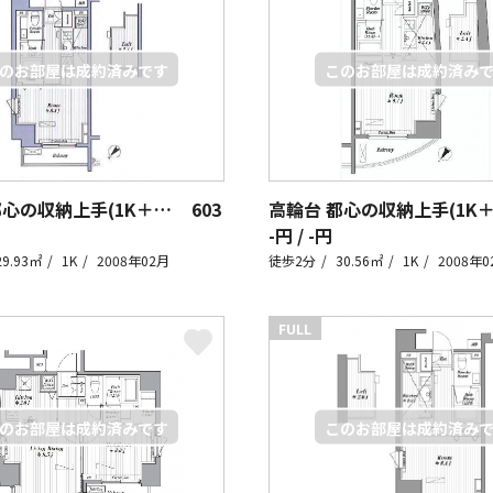
高輪台 都心の収納上手(1K＋ロフト)
603
-円 / -円
29.93㎡
1K
2008年02月
徒歩2分
30.56㎡
1K
2008年0
FULL