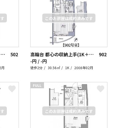
高輪台 都心の収納上手(1K＋ロフト)
502
高輪台 都心の収納上手(1K＋ロフト)
902
-円 / -円
2月
徒歩2分
30.56㎡
1K
2008年02月
FULL