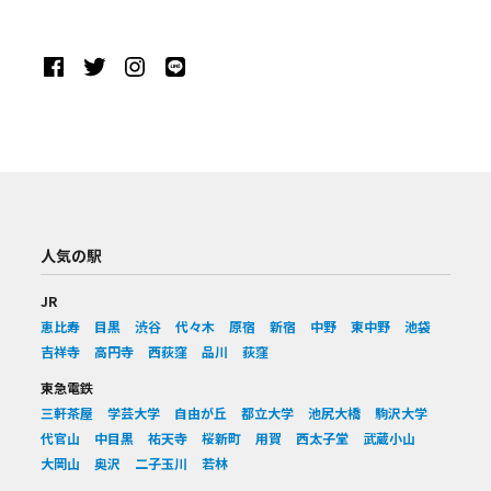
人気の駅
JR
恵比寿
目黒
渋谷
代々木
原宿
新宿
中野
東中野
池袋
吉祥寺
高円寺
西荻窪
品川
荻窪
東急電鉄
三軒茶屋
学芸大学
自由が丘
都立大学
池尻大橋
駒沢大学
代官山
中目黒
祐天寺
桜新町
用賀
西太子堂
武蔵小山
大岡山
奥沢
二子玉川
若林