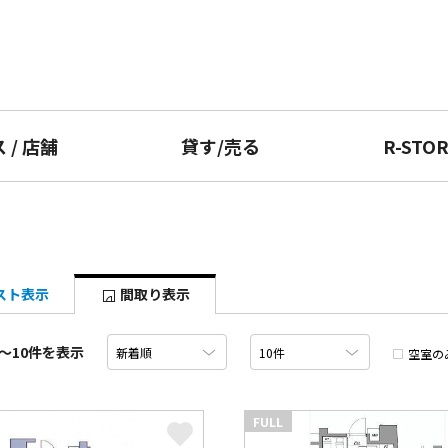
ス
/
店舗
貸す
/
売る
R-STO
スト表示
間取り表示
〜10件を表示
空室の
FULL