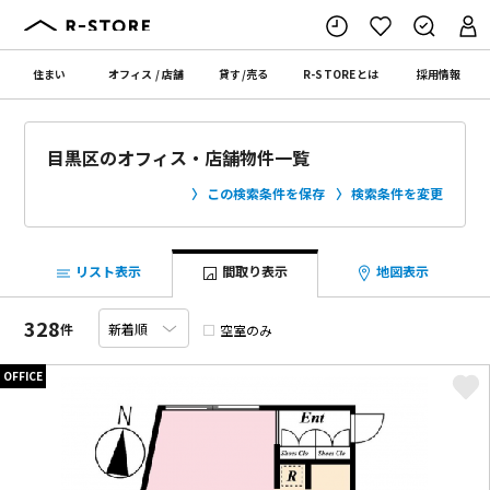
住まい
オフィス
/
店舗
貸す
/
売る
R-STORE
とは
採用情報
目黒区のオフィス・店舗物件一覧
この検索条件を保存
検索条件を変更
リスト表示
間取り表示
地図表示
328
件
空室のみ
OFFICE