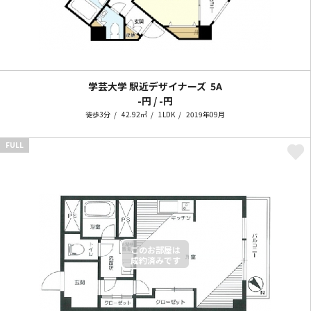
学芸大学 駅近デザイナーズ
5A
-円 / -円
徒歩3分
42.92㎡
1LDK
2019年09月
FULL