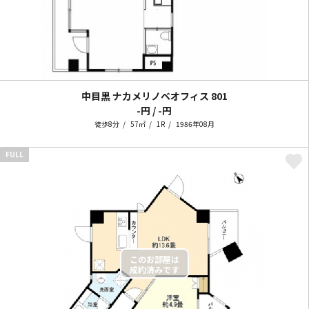
中目黒 ナカメリノベオフィス
801
-円 / -円
徒歩8分
57㎡
1R
1986年08月
FULL