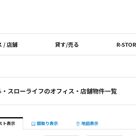
ス
/
店舗
貸す
/
売る
R-STO
外・スローライフのオフィス・店舗物件一覧
スト表示
間取り表示
地図表示