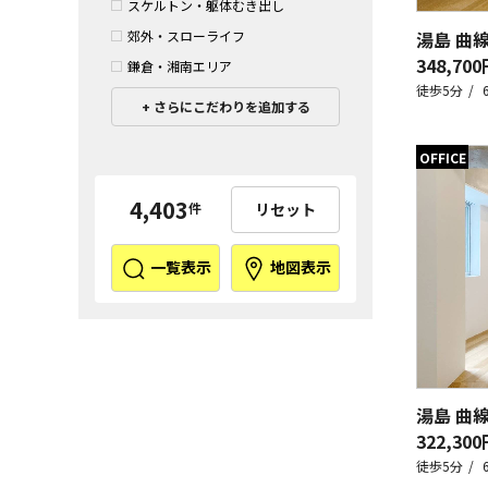
スケルトン・躯体むき出し
湯島 曲
郊外・スローライフ
348,700
鎌倉・湘南エリア
徒歩5分
さらにこだわりを追加する
OFFICE
4,403
リセット
件
一覧表示
地図表示
湯島 曲
322,300
徒歩5分