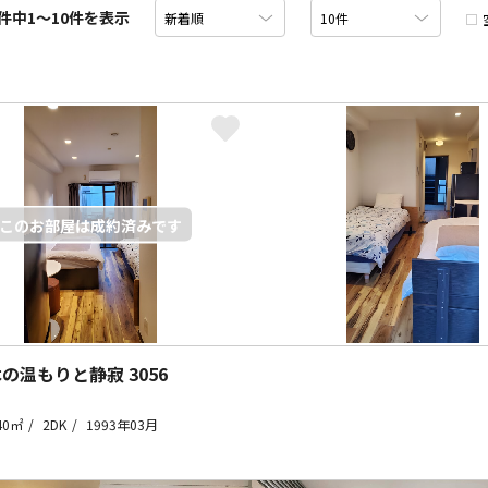
件
中1〜10件を表示
木の温もりと静寂
3056
40㎡
2DK
1993年03月