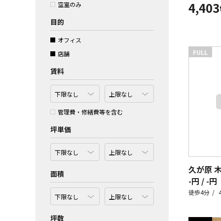
4,403
空室のみ
目的
オフィス
FULL
店舗
賃料
管理費・修繕費等を含む
坪単価
久が原 
面積
-円 / -円
徒歩4分
坪数