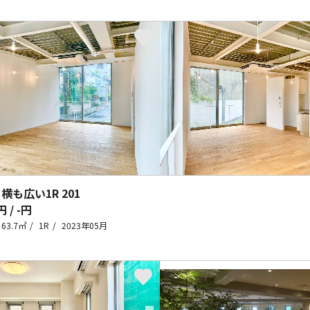
も横も広い1R
201
円 / -円
63.7㎡
1R
2023年05月