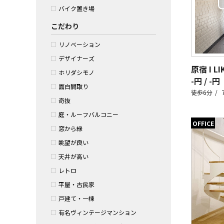
バイク置き場
こだわり
リノベーション
デザイナーズ
原宿 I LI
ホリダシモノ
-円 / -円
面白間取り
徒歩6分
奇抜
庭・ルーフバルコニー
OFFICE
窓から緑
眺望が良い
天井が高い
レトロ
平屋・古民家
戸建て・一棟
有名ヴィンテージマンション