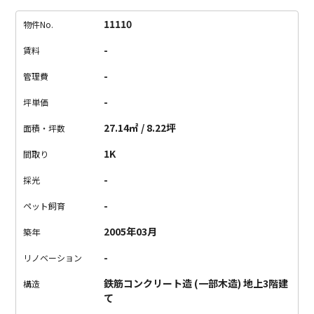
内に入ると1階のはずなのに部屋番号は2から始まるものばか
り・・・
ここって1階じゃないの？と思いながら進むと下におり
11110
物件No.
る階段があるではありませんか！
そうです、ここのマンション
-
賃料
は半地下の部屋が1階になっているんです。
階段を下りて部屋に
入る間について、正直目が慣れるまでは少し暗くて怖いです。
-
管理費
けれど、それも電気をつけるまで。
電気をつけると雰囲気がガ
-
坪単価
ラッと変わります。
まず、天窓。
なんだか地中美術館みたいで
す。やわらかく光が入ってきます。
その他照明はスポットライ
27.14㎡ / 8.22坪
面積・坪数
トでどこかのカフェに来たみたいな感じ。
部屋全体もコンパク
1K
間取り
トながらきちんとまとまっています。
バス・トイレ別、キッチ
ンも充実。
2口コンロ、キッチン上のオープン収納、冷蔵庫置き
-
採光
場もしっかりあるので料理が好きな方はおすすめです。
玄関横
-
ペット飼育
の棚は収納力がかなりあるので、靴が多い方でも大丈夫！
た
だ、室内洗濯置き場はありますが、外には干せないです。
浴室
2005年03月
築年
で干すことになりそうなのでそれが許せる方で。
写真はすべて
-
晴れた昼間に撮ったものです。
この物件のいいけど採光がな
リノベーション
ー・・・と迷ってる方はぜひ一度内覧してみてください。
やっ
鉄筋コンクリート造 (一部木造) 地上3階建
構造
ぱりいいかも・・・と思うはずです。
て