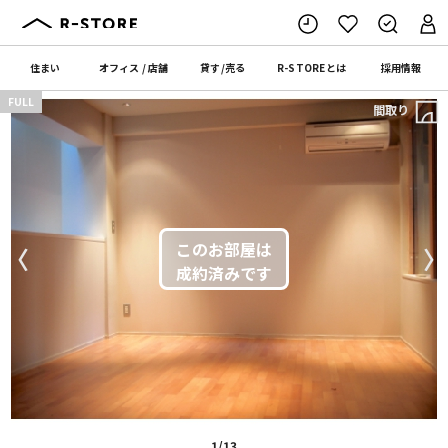
住まい
オフィス
/
店舗
貸す
/
売る
R-STORE
とは
採用情報
FULL
間取り
〈
〉
1/13