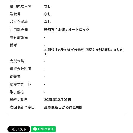
敷地内駐車場
なし
駐輪場
なし
バイク置場
なし
共用部設備
鉄筋系 / 木造 / オートロック
専有部設備
-
備考
-
※賃料1.1ヶ月分の仲介手数料（税込）を別途頂戴いたしま
す
火災保険
-
保証会社利用
-
鍵交換
-
緊急サポート
-
取引態様
-
最終更新日
2025年12月05日
次回更新予定日
最終更新日から約2週間