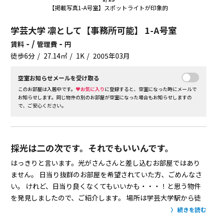
【掲載写真1-A号室】スポットライトが印象的
学芸大学 凛として【事務所可能】 1-A号室
- /
-
賃料
管理費
円
徒歩6分
27.14㎡
1K
2005年03月
空室お知らせメールを受け取る
このお部屋は入居中です。
♥お気に入り
に登録すると、空室になった時にメールで
お知らせします。同じ物件の別のお部屋が空室になった場合もお知らせしますの
で、ご安心ください。
採光は二の次です。それでもいいんです。
はっきりと言います。光がさんさんと差し込むお部屋ではあり
ません。
日当り抜群のお部屋を希望されていた方、ごめんなさ
い。
けれど、日当り良くなくてもいいかも・・・！と思う物件
を発見しましたので、ご紹介します。
場所は学芸大学駅から徒
歩6分。
下馬の住宅街にひっそりとあるマンションです。
敷地
続きを読む