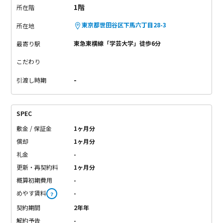
1階
所在階
東京都世田谷区下馬六丁目28-3
所在地
東急東横線「学芸大学」徒歩6分
最寄り駅
こだわり
-
引渡し時期
SPEC
敷金 / 保証金
1ヶ月分
償却
1ヶ月分
礼金
-
更新・再契約料
1ヶ月分
概算初期費用
-
めやす賃料
-
？
契約期間
2年年
解約予告
-