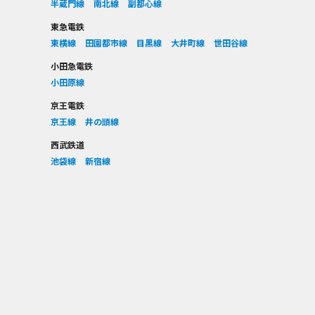
半蔵門線
南北線
副都心線
東急電鉄
東横線
田園都市線
目黒線
大井町線
世田谷線
小田急電鉄
小田原線
京王電鉄
京王線
井の頭線
西武鉄道
池袋線
新宿線