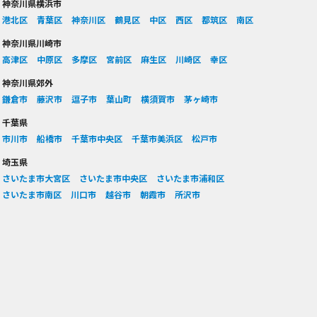
神奈川県横浜市
港北区
青葉区
神奈川区
鶴見区
中区
西区
都筑区
南区
神奈川県川崎市
高津区
中原区
多摩区
宮前区
麻生区
川崎区
幸区
神奈川県郊外
鎌倉市
藤沢市
逗子市
葉山町
横須賀市
茅ヶ崎市
千葉県
市川市
船橋市
千葉市中央区
千葉市美浜区
松戸市
埼玉県
さいたま市大宮区
さいたま市中央区
さいたま市浦和区
さいたま市南区
川口市
越谷市
朝霞市
所沢市