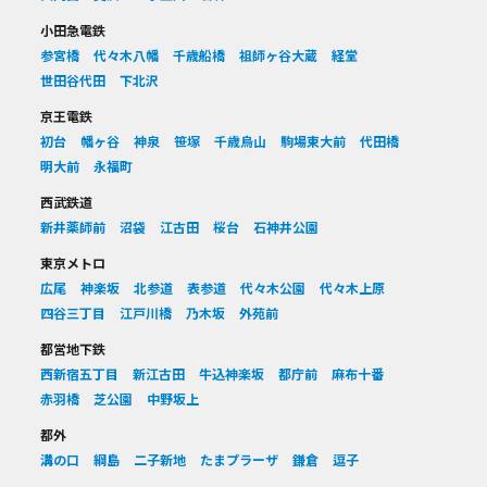
小田急電鉄
参宮橋
代々木八幡
千歳船橋
祖師ヶ谷大蔵
経堂
世田谷代田
下北沢
京王電鉄
初台
幡ヶ谷
神泉
笹塚
千歳烏山
駒場東大前
代田橋
明大前
永福町
西武鉄道
新井薬師前
沼袋
江古田
桜台
石神井公園
東京メトロ
広尾
神楽坂
北参道
表参道
代々木公園
代々木上原
四谷三丁目
江戸川橋
乃木坂
外苑前
都営地下鉄
西新宿五丁目
新江古田
牛込神楽坂
都庁前
麻布十番
赤羽橋
芝公園
中野坂上
都外
溝の口
綱島
二子新地
たまプラーザ
鎌倉
逗子