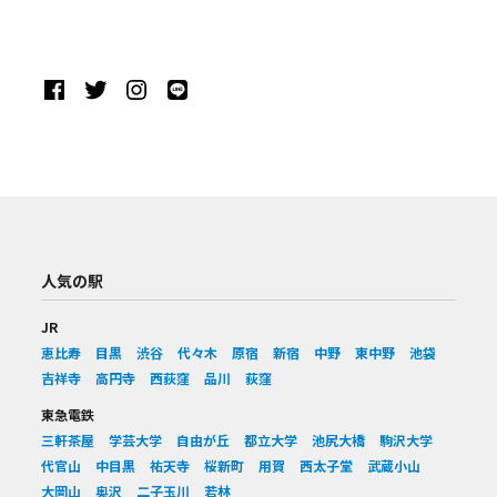
人気の駅
JR
恵比寿
目黒
渋谷
代々木
原宿
新宿
中野
東中野
池袋
吉祥寺
高円寺
西荻窪
品川
荻窪
東急電鉄
三軒茶屋
学芸大学
自由が丘
都立大学
池尻大橋
駒沢大学
代官山
中目黒
祐天寺
桜新町
用賀
西太子堂
武蔵小山
大岡山
奥沢
二子玉川
若林