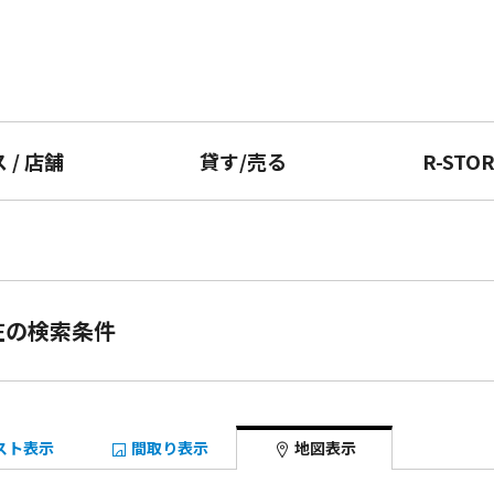
ス
/
店舗
貸す
/
売る
R-STO
在の検索条件
スト表示
間取り表示
地図表示