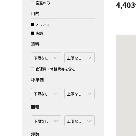
4,403
空室のみ
目的
オフィス
店舗
賃料
管理費・修繕費等を含む
坪単価
面積
坪数