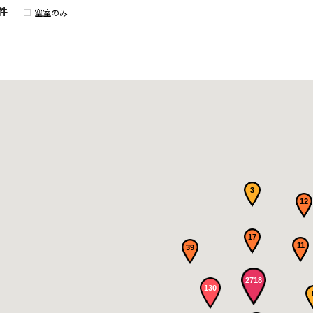
件
空室のみ
3
12
17
11
39
2718
130