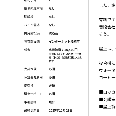
また、定
敷地内駐車場
なし
駐輪場
なし
有料です
バイク置場
なし
普段会社
そう。
共用部設備
鉄筋系
専有部設備
インターネット接続可
屋上は、
備考
水光熱費：16,500円
※賃料1.1ヶ月分の仲介手数
料（税込）を別途頂戴いたし
ます
複合機に
火災保険
必須
ウォータ
コーヒー
保証会社利用
必須
鍵交換
必須
■ロッカー
緊急サポート
必須
■会議室 
取引態様
媒介
■屋上貸切
最終更新日
2025年11月29日