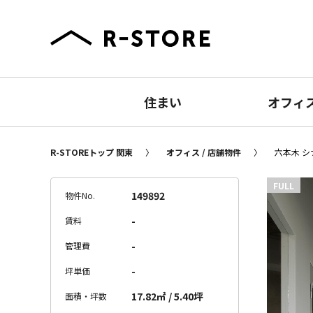
住まい
オフィ
R-STOREトップ 関東
オフィス / 店舗物件
六本木 シ
FULL
149892
物件No.
-
賃料
-
管理費
-
坪単価
17.82㎡ / 5.40坪
面積・坪数