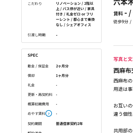
六本木
リノベーション
2階以
こだわり
上
バス停が近い
家具
- /
賃料
付き
礼金ゼロ or フリ
ーレント
都心まで乗換
徒歩9分
なし
シェアオフィス
-
引渡し時期
SPEC
写真と文
敷金 / 保証金
2ヶ月分
西麻布
償却
1ヶ月分
西麻布の
礼金
-
用途は事
更新・再契約料
-
概算初期費用
-
お互いの
違う個性
めやす賃料
-
？
契約期間
普通借家契約2年
共用部の
解約予告
-