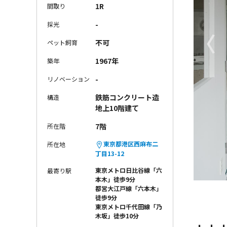
1R
間取り
-
採光
〈
不可
ペット飼育
1967年
築年
-
リノベーション
鉄筋コンクリート造
構造
地上10階建て
7階
所在階
東京都港区西麻布二
所在地
丁目13-12
東京メトロ日比谷線「六
最寄り駅
本木」徒歩9分
都営大江戸線「六本木」
徒歩9分
東京メトロ千代田線「乃
木坂」徒歩10分