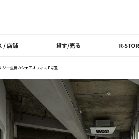
ス
/
店舗
貸す
/
売る
R-STO
ナジー重視のシェアオフィス E号室