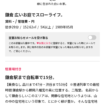
緑に包まれた白いお家。
鎌倉 広いお庭でスローライフ。
- /
-
賃料
管理費
円
徒歩29分
152.62㎡
5K以上
1989年05月
空室お知らせメールを受け取る
このお部屋は入居中です。
♥お気に入り
に登録すると、空室になった時にメールで
お知らせします。同じ物件の別のお部屋が空室になった場合もお知らせしますの
で、ご安心ください。
駐車場付き
鎌倉駅まで自転車で15分。
【乗換なし 品川まで47分・渋谷まで53分】
※普通列車での最短
時間
鎌倉駅から鶴岡八幡宮の奥に位置する、二階堂。
名前から
して鎌倉らしいこのエリアは、閑静な住宅地というよりは、山
の中の住宅地という印象で、とにかく緑が豊か。
そんな住宅地