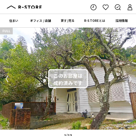
住まい
オフィス
/
店舗
貸す
/
売る
R-STORE
とは
採用情報
FULL
間取り
〈
〉
1/13