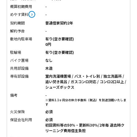
概算初期費用
-
めやす賃料
-
？
契約期間
普通借家契約2年
解約予告
-
敷地内駐車場
有り(空き要確認)
0円
駐輪場
有り(空き要確認)
バイク置場
なし
共用部設備
木造
専有部設備
室内洗濯機置場 / バス・トイレ別 / 独立洗面所 /
追い焚き風呂 / ガスコンロ対応 / コンロ2口以上 /
シューズボックス
備考
-
※賃料1.1ヶ月分の仲介手数料（税込）を別途頂戴いたしま
す
火災保険
必須
保証会社利用
必須
初回賃料等の50％・更新料30％/2年毎 退去時ク
リーニング費用借主負担