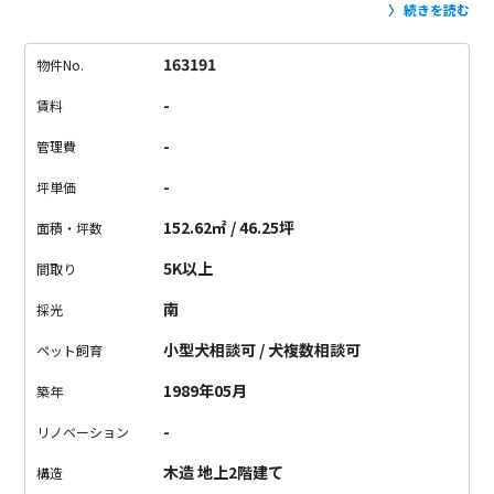
を奥へ奥へ進むと、緑に包まれた可愛らしい白いお家がお目見
続きを読む
え。
家の周りをぐるりとお庭に囲われた、夢のような環境。
広
い裏庭はプライベート感たっぷりで、きちんと手入れをすれば
163191
物件No.
かなりいい空間になりそうです。
休日のホームパーティーはも
-
賃料
ちろん、ハンモックやブランコを置いたり、家庭菜園で美味し
い野菜を育てたり、と夢が膨らむ広いお庭。
鎌倉らしい、自然
-
管理費
に囲まれたスローライフいかがでしょう？
-
坪単価
^^^^^^^^^^^^^^^^^^^^^^^
■鎌倉のことをもっと知りたくな
ったよ、という方はこちら↓
鎌倉 TOWN NAVI
152.62㎡ / 46.25坪
面積・坪数
http://town.r-store.jp/archives/6421
■『鎌倉・逗子から都
5K以上
間取り
内通勤のほんとのところ』が気になる方はこちら↓
http://r-
blogs.jp/author/kamakura/4390/
南
採光
小型犬相談可 / 犬複数相談可
ペット飼育
1989年05月
築年
-
リノベーション
木造 地上2階建て
構造