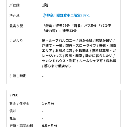
1階
所在階
神奈川県鎌倉市二階堂397-1
所在地
「鎌倉」徒歩29分 「鎌倉」バス5分 「バス停
最寄り駅
「岐れ道」」徒歩13分
庭・ルーフバルコニー
窓から緑
眺望が良い
こだわり
戸建て・一棟
郊外・スローライフ
鎌倉・湘南
エリア
お風呂に窓
外観萌え
無料駐車場・ガ
レージハウス
和風・和室
静かに暮らしたい
セカンドハウス・別荘
ルームシェア可
森林浴
都心まで乗換なし
-
引渡し時期
SPEC
敷金 / 保証金
1ヶ月分
償却
-
礼金
-
更新・再契約料
0.5ヶ月分