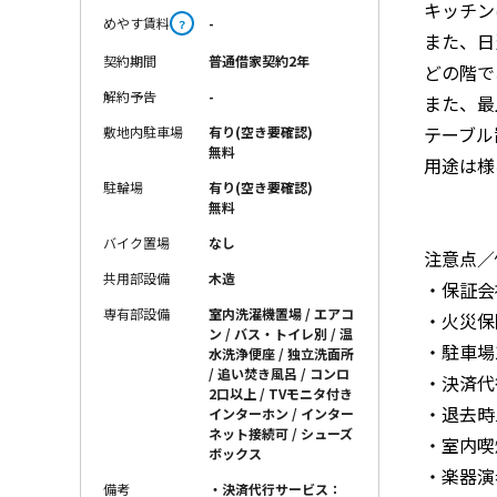
キッチン
めやす賃料
-
？
また、日
契約期間
普通借家契約2年
どの階で
解約予告
-
また、最
テーブル
敷地内駐車場
有り(空き要確認)
無料
用途は様
駐輪場
有り(空き要確認)
無料
バイク置場
なし
注意点／
共用部設備
木造
・保証会
専有部設備
室内洗濯機置場 / エアコ
・火災保
ン / バス・トイレ別 / 温
・駐車場
水洗浄便座 / 独立洗面所
/ 追い焚き風呂 / コンロ
・決済代
2口以上 / TVモニタ付き
・退去時
インターホン / インター
ネット接続可 / シューズ
・室内喫
ボックス
・楽器演
備考
・決済代行サービス：