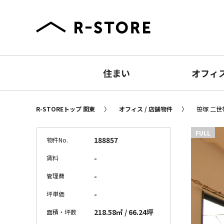
住まい
オフィ
R-STOREトップ 関東
オフィス / 店舗物件
笹塚 二世
FULL
188857
物件No.
-
賃料
-
管理費
-
坪単価
218.58㎡ / 66.24坪
面積・坪数