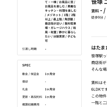
笹塚 
て・一棟
お風呂に窓
お風呂を楽しむ
素敵な
- /
賃料
キッチン・料理を楽しむ
メゾネット
1階
2階
徒歩9分
以上
最上階
角部屋
商店街が近い
無料駐車
場・ガレージハウス
和
風・和室
静かに暮らし
たい
分譲賃貸
子ども
可
はたま
-
引渡し時期
笹塚駅っ
商店街が
SPEC
そんな場
敷金 / 保証金
1ヶ月分
償却
-
賃料はそ
6LDKで
礼金
1ヶ月分
この物件
更新・再契約料
1ヶ月分
一階と二
概算初期費用
-