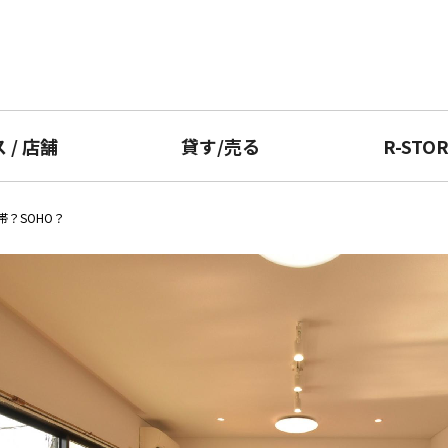
ス
/
店舗
貸す
/
売る
R-STO
帯？SOHO？