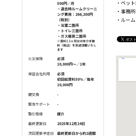
・ペット
500円／月
・退去時ルームクリーニ
・事務所
ング費用：266,200円
・ルーム
（税別）
・浴室二箇所
・トイレ三箇所
・ガス暖房二箇所
※賃料1.1ヶ月分の仲介手数
料（税込）を別途頂戴いたし
ます
火災保険
必須
10,000円〜／1年
保証会社利用
必須
初回総賃料50％／毎年
10,000円
鍵交換
-
緊急サポート
-
取引態様
媒介
最終更新日
2025年12月24日
次回更新予定日
最終更新日から約2週間