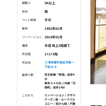
5K以上
間取り
南
採光
〈
不可
ペット飼育
1992年01月
築年
2018年01月
リノベーション
木造 地上3階建て
構造
1+2+3階
所在階
東京都杉並区方南一
所在地
丁目13-8
京王新線「笹塚」徒歩9
最寄り駅
分
東京メトロ丸ノ内線「方
南町」徒歩14分
リノベーション
デザイ
こだわり
ナーズ
庭・ルーフバル
コニー
窓から緑
戸建