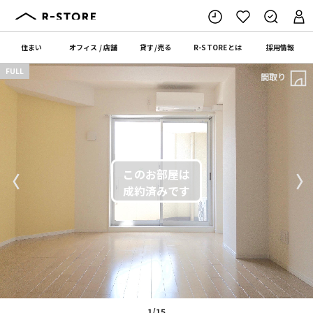
住まい
オフィス
/
店舗
貸す
/
売る
R-STORE
とは
採用情報
FULL
間取り
〈
〉
1/15