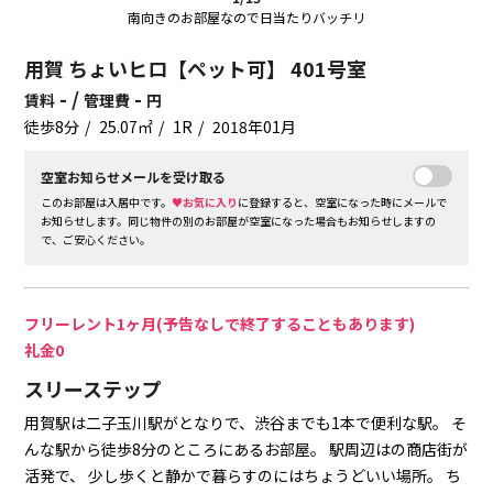
南向きのお部屋なので日当たりバッチリ
用賀 ちょいヒロ【ペット可】 401号室
- /
-
賃料
管理費
円
徒歩8分
25.07㎡
1R
2018年01月
空室お知らせメールを受け取る
このお部屋は入居中です。
♥お気に入り
に登録すると、空室になった時にメールで
お知らせします。同じ物件の別のお部屋が空室になった場合もお知らせしますの
で、ご安心ください。
フリーレント1ヶ月(予告なしで終了することもあります)
礼金0
スリーステップ
用賀駅は二子玉川駅がとなりで、渋谷までも1本で便利な駅。
そ
んな駅から徒歩8分のところにあるお部屋。
駅周辺はの商店街が
活発で、
少し歩くと静かで暮らすのにはちょうどいい場所。
ち