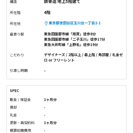
鉄骨造 地上5階建て
構造
4階
所在階
東京都世田谷区玉川台一丁目2-1
所在地
東急田園都市線「用賀」徒歩8分
最寄り駅
東急田園都市線「二子玉川」徒歩17分
東急大井町線「上野毛」徒歩19分
デザイナーズ
2階以上
最上階
角部屋
礼金ゼ
こだわり
ロ or フリーレント
-
引渡し時期
SPEC
敷金 / 保証金
1ヶ月分
償却
-
礼金
-
更新・再契約料
1ヶ月分
概算初期費用
-