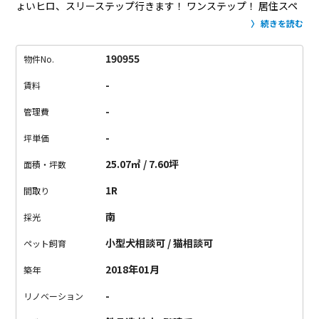
ょいヒロ、スリーステップ行きます！
ワンステップ！
居住スペ
ースがちょいヒロ。
お部屋は8.3帖もあるので一人暮らしには十
続きを読む
分な広さ、
二人暮らしではちょい狭ですが暮らせますよ。
ツー
ステップ！
ウォークインクローゼットがちょいヒロ。
荷物がし
190955
物件No.
っかり入り、なんとも嬉しい！
お部屋が広く使えます。
スリー
-
賃料
ステップ！
バルコニーは三角形なのでちょいヒロ。
この形なの
でテーブルと椅子も置けます。
ここでコーヒーを飲んでリラッ
-
管理費
クススペースにしちゃいましょう。
前が大きい通り沿いですが
-
坪単価
慣れてしまえば平気かな。
さぁスリーステップ、ここで新生活
始めましょう！
【備考・注意点】
・コンロがないので、置き型
25.07㎡ / 7.60坪
面積・坪数
コンロのご用意が必要です
・大通り沿いの建物となります。
・
1R
間取り
二人入居、事務所利用もご相談ください
・エレベーターはない
物件です
・ペット飼育の場合：敷金1.5ヶ月分増
南
採光
小型犬相談可 / 猫相談可
ペット飼育
2018年01月
築年
-
リノベーション