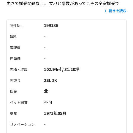
向きで採光問題なし。
立地と階数があってこその全室採光で
す。
代々木四丁目でも山手通り沿いの立地。
車の騒音を心配さ
続きを読む
れるかもしれませんが、
このくらいの高さであれば気になりま
せん。
事務所利用やペット飼育も相談可能。
どこまでも“まん
199136
物件No.
べんなく”懐の深い、
ヴィンテージの魅力が満載の建物です。
-
賃料
-
管理費
-
坪単価
102.94㎡ / 31.20坪
面積・坪数
2SLDK
間取り
北
採光
不可
ペット飼育
1971年05月
築年
-
リノベーション