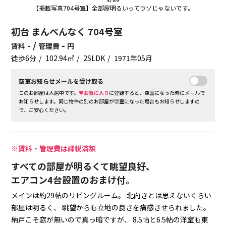
【掲載写真704号室】全部屋明るいってウソじゃないです。
初台 まんべんなく 704号室
- /
-
賃料
管理費
円
徒歩6分
102.94㎡
2SLDK
1971年05月
空室お知らせメールを受け取る
このお部屋は入居中です。
♥お気に入り
に登録すると、空室になった時にメールで
お知らせします。同じ物件の別のお部屋が空室になった場合もお知らせしますの
で、ご安心ください。
※賃料・管理費は課税済額
すべての部屋が明るくて眺望良好、
エアコン4台設置のおまけ付。
メインは約29帖のリビングルーム。
北向きとは思えないくらい
部屋は明るく、
眺望からも立地の良さを痛感させられました。
納戸こそ窓が無いので真っ暗ですが、
8.5帖と6.5帖の洋室も東