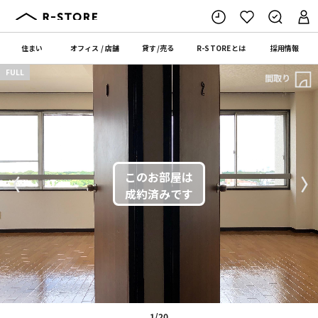
住まい
オフィス
/
店舗
貸す
/
売る
R-STORE
とは
採用情報
FULL
間取り
〈
〉
1/20