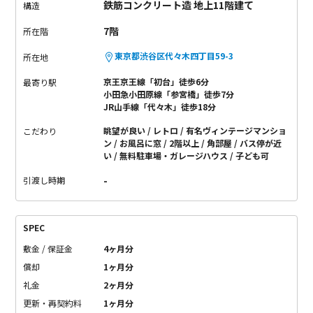
鉄筋コンクリート造 地上11階建て
構造
7階
所在階
東京都渋谷区代々木四丁目59-3
所在地
京王京王線「初台」徒歩6分
最寄り駅
小田急小田原線「参宮橋」徒歩7分
JR山手線「代々木」徒歩18分
眺望が良い
レトロ
有名ヴィンテージマンショ
こだわり
ン
お風呂に窓
2階以上
角部屋
バス停が近
い
無料駐車場・ガレージハウス
子ども可
-
引渡し時期
SPEC
敷金 / 保証金
4ヶ月分
償却
1ヶ月分
礼金
2ヶ月分
更新・再契約料
1ヶ月分