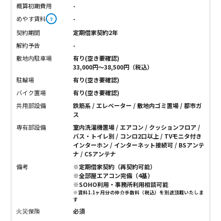
概算初期費用
-
めやす賃料
-
？
契約期間
定期借家契約2年
解約予告
-
敷地内駐車場
有り(空き要確認)
33,000円～38,500円（税込）
駐輪場
有り(空き要確認)
バイク置場
有り(空き要確認)
共用部設備
鉄筋系 / エレベーター / 敷地内ゴミ置場 / 都市ガ
ス
専有部設備
室内洗濯機置場 / エアコン / クッションフロア /
バス・トイレ別 / コンロ2口以上 / TVモニタ付き
インターホン / インターネット接続可 / BSアンテ
ナ / CSアンテナ
備考
※定期借家契約（再契約可能）
※全部屋エアコン完備（4基）
※SOHO利用・事務所利用相談可能
※賃料1.1ヶ月分の仲介手数料（税込）を別途頂戴いたしま
す
火災保険
必須