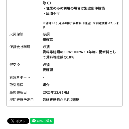
除く）
・住居のみの利用の場合は別途条件相談
・民泊不可
※賃料1.1ヶ月分の仲介手数料（税込）を別途頂戴いたしま
す
火災保険
必須
要確認
保証会社利用
必須
賃料等総額の80%~100%・1年毎に更新料とし
て賃料等総額の10%
鍵交換
必須
要確認
緊急サポート
-
取引態様
媒介
最終更新日
2025年12月14日
次回更新予定日
最終更新日から約2週間