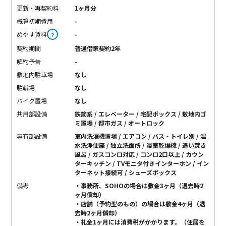
更新・再契約料
1ヶ月分
概算初期費用
-
めやす賃料
-
？
契約期間
普通借家契約2年
解約予告
-
敷地内駐車場
なし
駐輪場
なし
バイク置場
なし
共用部設備
鉄筋系 / エレベーター / 宅配ボックス / 敷地内ゴ
ミ置場 / 都市ガス / オートロック
専有部設備
室内洗濯機置場 / エアコン / バス・トイレ別 / 温
水洗浄便座 / 独立洗面所 / 浴室乾燥機 / 追い焚き
風呂 / ガスコンロ対応 / コンロ2口以上 / カウン
ターキッチン / TVモニタ付きインターホン / イン
ターネット接続可 / シューズボックス
備考
・事務所、SOHOの場合は敷金3ヶ月（退去時2
ヶ月償却）
・店舗（予約型のもの）の場合は敷金4ヶ月（退
去時2ヶ月償却）
・礼金1ヶ月には消費税がかかります。（住居を