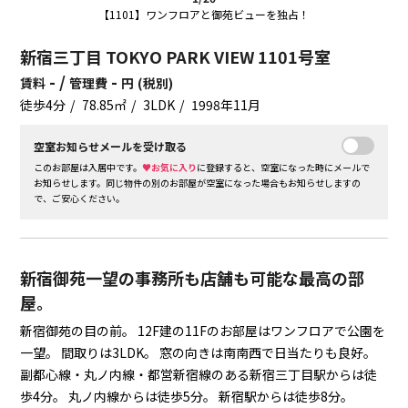
【1101】ワンフロアと御苑ビューを独占！
新宿三丁目 TOKYO PARK VIEW 1101号室
- /
-
賃料
管理費
円
(税別)
徒歩4分
78.85㎡
3LDK
1998年11月
空室お知らせメールを受け取る
このお部屋は入居中です。
♥お気に入り
に登録すると、空室になった時にメールで
お知らせします。同じ物件の別のお部屋が空室になった場合もお知らせしますの
で、ご安心ください。
新宿御苑一望の事務所も店舗も可能な最高の部
屋。
新宿御苑の目の前。
12F建の11Fのお部屋はワンフロアで公園を
一望。
間取りは3LDK。
窓の向きは南南西で日当たりも良好。
副都心線・丸ノ内線・都営新宿線のある新宿三丁目駅からは徒
歩4分。
丸ノ内線からは徒歩5分。
新宿駅からは徒歩8分。