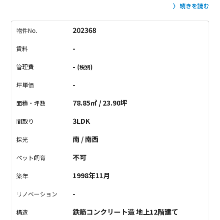
SOHOや、事務所、予約型の店舗も相談可能で、なかなかこんな
続きを読む
好条件ありません。
玄関を入るとリビング側と洋室2部屋がある
方に分かれているので、
事務所、店舗、SOHOとしても使いやす
202368
物件No.
い間取りに。
リビングは10帖。
お隣には和室がくっついてい
-
賃料
て、SOHOの場合はここを主な居住スペースとして。
事務所や店
舗の場合は作業スペースや打ち合わせスペースとして使っても良
-
管理費
(税別)
さそうです。
洋室は4.5帖と7帖のスペースがあり、それぞれ独
-
坪単価
立しているのでエステや整体の施術室としてもよさそうです。
こんな眺めも立地もいい場所、きっと素敵な場所になるはず。
78.85㎡ / 23.90坪
面積・坪数
まずは一度、この素敵さを堪能しにきては？
そこから想像を膨
3LDK
間取り
らませるのもいいんじゃないかと思います。
【備考・注意点】
・事務所、SOHOの場合は敷金3ヶ月（退去時2ヶ月償却）
・店
南 / 南西
採光
舗（予約型のもの）の場合は敷金4ヶ月（退去時2ヶ月償却）
・
不可
ペット飼育
礼金1ヶ月には消費税がかかります。（住居を除く）
・住居のみ
の利用の場合は別途条件相談
・民泊不可
1998年11月
築年
-
リノベーション
鉄筋コンクリート造 地上12階建て
構造