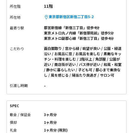
11階
所在階
東京都新宿区新宿二丁目5-2
所在地
都営新宿線「新宿三丁目」徒歩4分
最寄り駅
東京メトロ丸ノ内線「新宿御苑前」徒歩5分
東京メトロ副都心線「新宿三丁目」徒歩4分
面白間取り
窓から緑
眺望が良い
公園・緑道
こだわり
沿い
お風呂に窓
お風呂を楽しむ
素敵なキッ
チン・料理を楽しむ
2階以上
角部屋
公園が
近い
商店街が近い
バス停が近い
和風・和室
静かに暮らしたい
子ども可
都心まで乗換な
し
風を感じる
陽当たり良過ぎ
サロン可
-
引渡し時期
SPEC
敷金 / 保証金
3ヶ月分
償却
1ヶ月分
礼金
1ヶ月分 (税別)