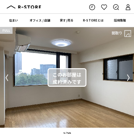
住まい
オフィス
/
店舗
貸す
/
売る
R-STORE
とは
採用情報
FULL
間取り
〈
〉
1/20