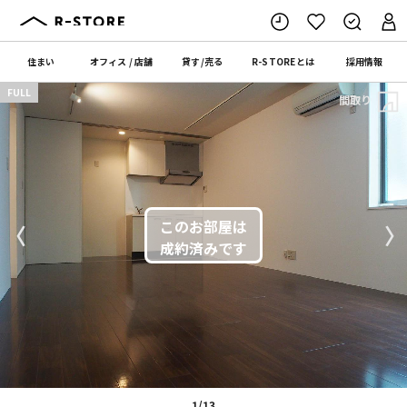
住まい
オフィス
/
店舗
貸す
/
売る
R-STORE
とは
採用情報
FULL
間取り
〈
〉
1/13