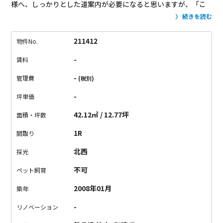
様へ、しっかりとした道案内が必要になると思いますが、「こ
んな路地裏にこんな素敵な建物があるなんて...」と記憶に残りや
続きを読む
すい事務所になること間違いなし。
部屋に入ろうとすると、玄
関にはIDナンバーの入力をしてから、指紋認証もしくはパスワ
211412
物件No.
ードを入力しないと扉が開かないようになっていてセキュリテ
-
賃料
ィがとてもしっかりしています。
2階に上がると、一面のガラス
で視界が開けます。
向かいの部屋も同じようになっているの
-
管理費
(税別)
で、丸見えの部分が出てくるので、
私はそこまで気になりませ
-
坪単価
んでしたが、気にされる方は何かしら対策を練ってください
ね。
部屋の中は、1フロアでシックで落ち着いた雰囲気。
照明
42.12㎡ / 12.77坪
面積・坪数
の数を増やすと、もっと明るく使うことができます。
住居とし
1R
間取り
てはもちろん、SOHO・事務所も可能。
こんなお部屋で仕事が
出来たらテンション上がりますし、こんな部屋にお客様や取引
北西
採光
先としてお伺いさせていただいたらテンション上がりますよ
不可
ペット飼育
ね。
内覧の際は迷われないよう、探検気分をお楽しみくださ
い。
路地裏にあるからこそ、さらに素敵に見える隠れ家を見に
2008年01月
築年
来てください！
-
リノベーション