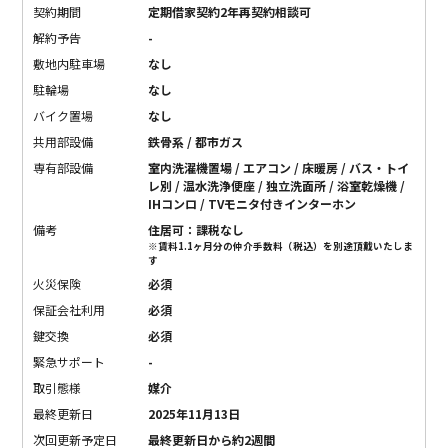
契約期間
定期借家契約2年再契約相談可
解約予告
-
敷地内駐車場
なし
駐輪場
なし
バイク置場
なし
共用部設備
鉄骨系 / 都市ガス
専有部設備
室内洗濯機置場 / エアコン / 床暖房 / バス・トイ
レ別 / 温水洗浄便座 / 独立洗面所 / 浴室乾燥機 /
IHコンロ / TVモニタ付きインターホン
備考
住居可：課税なし
※賃料1.1ヶ月分の仲介手数料（税込）を別途頂戴いたしま
す
火災保険
必須
保証会社利用
必須
鍵交換
必須
緊急サポート
-
取引態様
媒介
最終更新日
2025年11月13日
次回更新予定日
最終更新日から約2週間