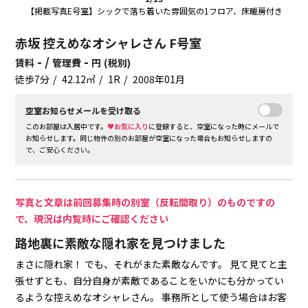
【掲載写真E号室】シックで落ち着いた雰囲気の1フロア、床暖房付き
赤坂 控えめなオシャレさん F号室
- /
-
賃料
管理費
円
(税別)
徒歩7分
42.12㎡
1R
2008年01月
空室お知らせメールを受け取る
このお部屋は入居中です。
♥お気に入り
に登録すると、空室になった時にメールで
お知らせします。同じ物件の別のお部屋が空室になった場合もお知らせしますの
で、ご安心ください。
写真と文章は前回募集時の別室（反転間取り）のものですの
で、現況は内覧時にご確認ください
路地裏に素敵な隠れ家を見つけました
まさに隠れ家！
でも、それがまた素敵なんです。
見て見てと主
張せずとも、自分自身が素敵であることをいかにも分かってい
るような控えめなオシャレさん。
事務所として使う場合はお客