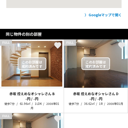
Googleマップで開く
同じ物件の別の部屋
FULL
FULL
赤坂 控えめなオシャレさん
B
赤坂 控えめなオシャレさん
D
-円 / -円
-円 / -円
徒歩7分
61.96㎡
1LDK
2008年01
徒歩7分
36.62㎡
1R
2008年01月
月
FULL