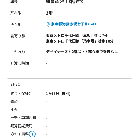
鉄骨造 地上3階建て
構造
2階
所在階
東京都港区赤坂七丁目6-43
所在地
東京メトロ千代田線「赤坂」徒歩7分
最寄り駅
東京メトロ千代田線「乃木坂」徒歩10分
デザイナーズ
2階以上
都心まで乗換なし
こだわり
-
引渡し時期
SPEC
敷金 / 保証金
1ヶ月分 (税別)
償却
-
礼金
-
更新・再契約料
-
概算初期費用
-
めやす賃料
-
？