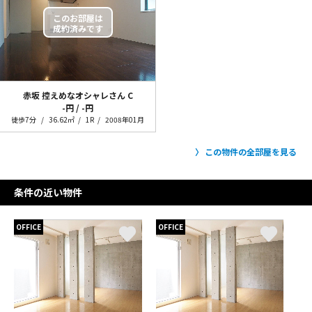
赤坂 控えめなオシャレさん
C
-円 / -円
徒歩7分
36.62㎡
1R
2008年01月
この物件の全部屋を見る
条件の近い物件
OFFICE
OFFICE