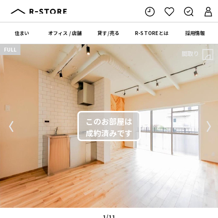
住まい
オフィス
/
店舗
貸す
/
売る
R-STORE
とは
採用情報
FULL
間取り
〈
〉
1/11