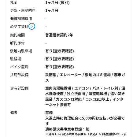
礼金
1ヶ月分 (税別)
更新・再契約料
1ヶ月分
概算初期費用
-
めやす賃料
-
？
契約期間
普通借家契約2年
解約予告
-
敷地内駐車場
有り(空き要確認)
駐輪場
有り(空き要確認)
バイク置場
有り(空き要確認)
共用部設備
鉄筋系 / エレベーター / 敷地内ゴミ置場 / 都市ガ
ス
専有部設備
室内洗濯機置場 / エアコン / バス・トイレ別 / 温
水洗浄便座 / 独立洗面所 / 浴室乾燥機 / 追い焚き
風呂 / ガスコンロ対応 / コンロ2口以上 / インタ
ーネット接続可
備考
禁煙
入退去時に管理組合に5,000円お支払いが必要で
す
適格請求書事業者登録：無
※賃料1.1ヶ月分の仲介手数料（税込）を別途頂戴いたしま