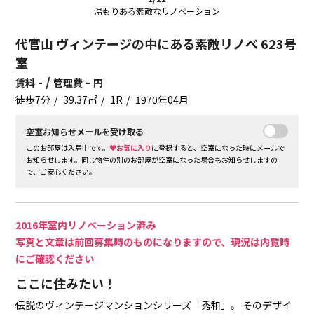
温もりある素敵なリノベーション
代官山 ヴィンテージの中にある素敵リノベ 623号
室
- /
-
賃料
管理費
円
徒歩7分
39.37㎡
1R
1970年04月
空室お知らせメールを受け取る
このお部屋は入居中です。
♥お気に入り
に登録すると、空室になった時にメールで
お知らせします。同じ物件の別のお部屋が空室になった場合もお知らせしますの
で、ご安心ください。
2016年室内リノベーション済み
写真と文章は前回募集時のものになりますので、現況は内覧時
にご確認ください
ここに住みたい！
伝説のヴィンテージマンションシリーズ「秀和」。
そのデザイ