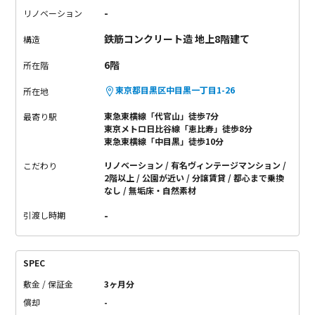
-
リノベーション
鉄筋コンクリート造 地上8階建て
構造
6階
所在階
東京都目黒区中目黒一丁目1-26
所在地
東急東横線「代官山」徒歩7分
最寄り駅
東京メトロ日比谷線「恵比寿」徒歩8分
東急東横線「中目黒」徒歩10分
リノベーション
有名ヴィンテージマンション
こだわり
2階以上
公園が近い
分譲賃貸
都心まで乗換
なし
無垢床・自然素材
-
引渡し時期
SPEC
敷金 / 保証金
3ヶ月分
償却
-