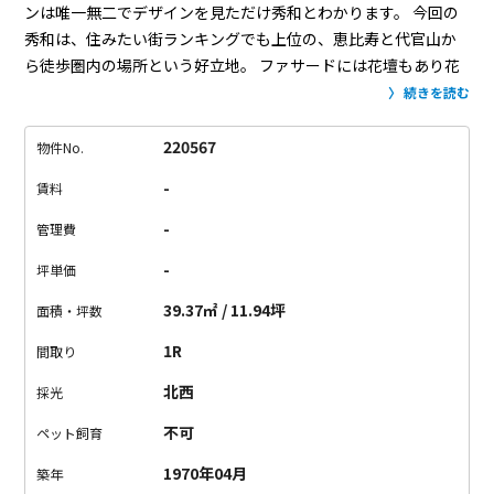
ンは唯一無二でデザインを見ただけ秀和とわかります。
今回の
秀和は、住みたい街ランキングでも上位の、恵比寿と代官山か
ら徒歩圏内の場所という好立地。
ファサードには花壇もあり花
も綺麗で、日本ではなかなかない感覚をやっぱり秀和は大切に
続きを読む
しております。
共有部の綺麗さからも手入れの行き届きよう
が”秀和クオリティ”。
お部屋の中は、また違う表情で素敵にリ
220567
物件No.
ノベーションされています。
木の温もりに包まれたワンルーム
-
賃料
で、一部の壁はヘリンボーンでアクセント。
これはもう...住みた
い！！
ヴィンテージも木の温かみも好きな人間にはたまりませ
-
管理費
ん。
見にくる価値ありですよ。
-
坪単価
39.37㎡ / 11.94坪
面積・坪数
1R
間取り
北西
採光
不可
ペット飼育
1970年04月
築年