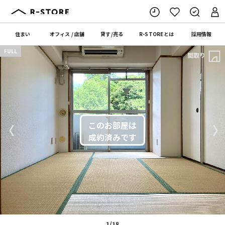
住まい
オフィス
/
店舗
貸す
/
売る
R-STORE
とは
採用情報
FULL
間取り
〈
〉
1/18