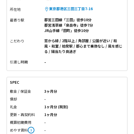
東京都港区三田三丁目7-16
所在地
都営三田線「三田」徒歩10分
最寄り駅
都営浅草線「泉岳寺」徒歩7分
JR山手線「田町」徒歩10分
窓から緑
2階以上
角部屋
公園が近い
和
こだわり
風・和室
始発駅
都心まで乗換なし
風を感じ
る
陽当たり良過ぎ
-
引渡し時期
SPEC
敷金 / 保証金
3ヶ月分
償却
-
礼金
1ヶ月分 (税別)
更新・再契約料
1ヶ月分
概算初期費用
-
めやす賃料
-
？