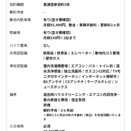
契約期間
普通借家契約2年
解約予告
-
敷地内駐車場
有り(空き要確認)
月額55,000円、敷金・事務手数料・更新料1ヶ月
駐輪場
有り(空き要確認)
月額330円※2台まで
バイク置場
なし
共用部設備
鉄筋系 / 鉄骨系 / エレベーター / 敷地内ゴミ置場
/ 都市ガス
専有部設備
室内洗濯機置場 / エアコン / バス・トイレ別 / 温
水洗浄便座 / 独立洗面所 / ガスコンロ対応 / TVモ
ニタ付きインターホン / インターネット接続可 /
BSアンテナ / CSアンテナ / ケーブルテレビ / シ
ューズボックス
備考
退去時ハウスクリーニング・エアコン内部洗浄・
畳の表替え費用：借主負担
禁煙
解約予告：3ヶ月前
※賃料1.1ヶ月分の仲介手数料（税込）を別途頂戴いたしま
す
火災保険
必須