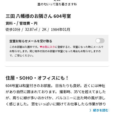
畳の匂いって落ち着きますね
三田 八幡様のお隣さん 604号室
- /
-
賃料
管理費
円
徒歩10分
32.87㎡
2K
1984年01月
空室お知らせメールを受け取る
このお部屋は入居中です。
♥お気に入り
に登録すると、空室になった時にメールで
お知らせします。同じ物件の別のお部屋が空室になった場合もお知らせしますの
で、ご安心ください。
住居・SOHO・オフィスにも！
604号室は和室付きのお部屋。
日当たりも良好。近くには神社
があり自然に囲まれております。
撮影時、35℃を超えてました
が、周りに緑が多いおかげか、バルコニーに出た時の風が涼し
く感じました。
窓をいっぱいに開けてお仕事したら作業が捗り
そう。
号室によって、ゴリゴリにリノベーションされてたり、
続きを読む