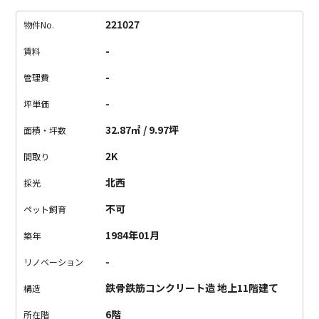
住居っぽい間取りだったり、間仕切りをぶち抜いて大きな1Rに
していたり、と
それぞれのお部屋の特徴を生かしつつ、センス
221027
物件No.
抜群に生まれ変わったお部屋たち。
作業場としてばっちりな広
-
賃料
さと間取りはどのお部屋を選んでも魅力的です。
都営三田線
「三田駅」とJR山手線「田町駅」からは約10分。
都営浅草線
-
管理費
「泉岳寺駅」からは約7分。
都内のどこに出るにもなにかと便利
-
坪単価
だし、通り沿いで視認性も抜群です。
さらに将来的には品川駅
始発のリニア新幹線が開通して、より一層便利になる周辺環
32.87㎡ / 9.97坪
面積・坪数
境。
御田八幡神社が隣にありますし、「勝運」「商売繁盛」の
2K
間取り
ご利益を頂ける好立地で、お仕事をしてみませんか？
北西
採光
不可
ペット飼育
1984年01月
築年
-
リノベーション
鉄骨鉄筋コンクリート造 地上11階建て
構造
6階
所在階