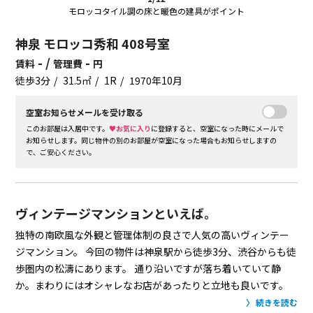
モロッコタイル調の床と暖色の建具がポイント
神泉 モロッコ秀和 408号室
- /
-
賃料
管理費
円
徒歩3分
31.5㎡
1R
1970年10月
空室お知らせメールを受け取る
このお部屋は入居中です。
♥お気に入り
に登録すると、空室になった時にメールで
お知らせします。同じ物件の別のお部屋が空室になった場合もお知らせしますの
で、ご安心ください。
ヴィンテージマンションといえば。
独特の南欧風な外観と管理体制の良さで人気の高いヴィンテー
ジマンション。
今回の物件は神泉駅から徒歩3分、渋谷からも徒
歩圏内の松濤にあります。
通り沿いですが落ち着いていて静
か。まわりにはオシャレなお店があったりと立地も良いです。
お部屋はカウンターキッチンつきのワンルーム。
バルコニーは
続きを読む