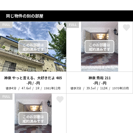
同じ物件の別の部屋
FULL
FULL
神泉 やっと言える、大好きだよ
405
神泉 秀和
211
-円 / -円
-円 / -円
徒歩4分
47.6㎡
1R
1981年12月
徒歩3分
39.5㎡
1LDK
1970年10月
FULL