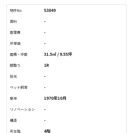
南東向きで陽当たりも良好です。
床はくっきりとした木目のフ
ローリング。建具も暖色のある木材が使われ、あたたかみがあ
53849
物件No.
ります。
水回りはモロッコタイル調の床でさりげない可愛さ。
-
賃料
キッチンスペースが広めにとられていたり、洗面脱衣所も備えら
れ、使い勝手のよさそうな間取りです。
オフィスでの利用もご
-
管理費
相談できますよ！
【備考点】
・景観を守るためバルコニー内に
-
坪単価
洗濯物が干せません
・単身者限定
・保証会社加入必須
31.5㎡ / 9.55坪
面積・坪数
1R
間取り
-
採光
-
ペット飼育
1970年10月
築年
-
リノベーション
-
構造
4階
所在階