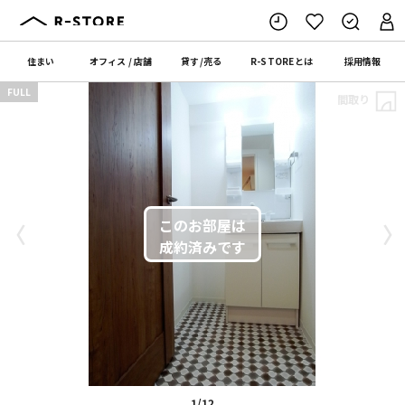
住まい
オフィス
/
店舗
貸す
/
売る
R-STORE
とは
採用情報
FULL
間取り
〈
〉
1/12