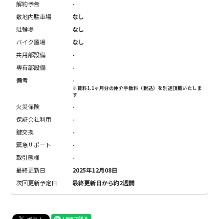
解約予告
-
敷地内駐車場
なし
駐輪場
なし
バイク置場
なし
共用部設備
-
専有部設備
-
備考
-
※賃料1.1ヶ月分の仲介手数料（税込）を別途頂戴いたしま
す
火災保険
-
保証会社利用
-
鍵交換
-
緊急サポート
-
取引態様
-
最終更新日
2025年12月08日
次回更新予定日
最終更新日から約2週間