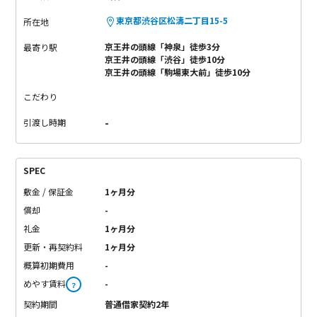
東京都渋谷区松濤二丁目15-5
所在地
京王井の頭線「神泉」徒歩3分
最寄り駅
京王井の頭線「渋谷」徒歩10分
京王井の頭線「駒場東大前」徒歩10分
こだわり
-
引渡し時期
SPEC
敷金 / 保証金
1ヶ月分
償却
-
礼金
1ヶ月分
更新・再契約料
1ヶ月分
概算初期費用
-
めやす賃料
-
？
契約期間
普通借家契約2年