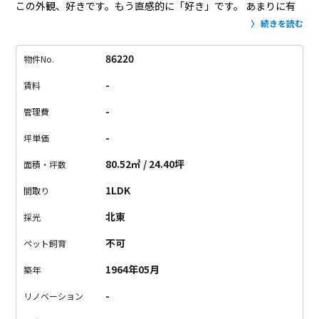
この外観、好きです。もう直感的に「好き」です。
あまりに有
名な建物なので私のつたない知識ではご満足いただけないと思
続きを読む
います。
という訳で建物の詳細は割愛させていただき、お部屋
のご紹介に移ります。
過去のテナントさんはアパレル会社やIT
86220
物件No.
会社の事務所として使用されていたとの事。
キッチンは住居の
-
賃料
趣を残していますが、躯体を触らないのであれば改装も相談で
きるので、思い切ってキッチンを撤去してミニキッチンに変更
-
管理費
してもいいかもしれませんね。
トイレとお風呂の明かり取りの
-
坪単価
小窓がなんとも可愛く、嬉しくなります。
そしてなんといって
も大きなバルコニー。
仕事の合間にここでくつろげると思うと
80.52㎡ / 24.40坪
面積・坪数
羨ましくなります。
住みたい気持ちに駆られますが、築年数も
1LDK
間取り
古く、水回りはきれいとはいえやはり色々とガタは来ているの
で、事務所での募集です。
立て替えの計画があるため定期借家
北東
採光
の2年契約です。
もちろん立て替え決定までは更新をしながら入
不可
ペット飼育
居していただけますし、その際は更新料はかかりません。
1964年05月
築年
-
リノベーション