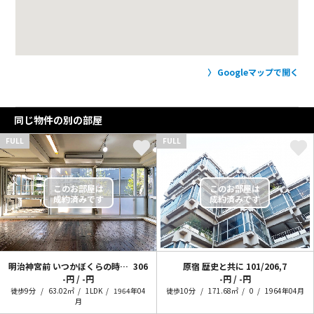
Googleマップで開く
同じ物件の別の部屋
FULL
FULL
明治神宮前 いつかぼくらの時間が終わる日まで
306
原宿 歴史と共に
101/206,7
-円 / -円
-円 / -円
徒歩9分
63.02㎡
1LDK
1964年04
徒歩10分
171.68㎡
0
1964年04月
月