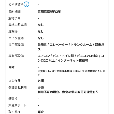
めやす賃料
-
？
契約期間
定期借家契約2年
解約予告
-
敷地内駐車場
なし
駐輪場
なし
バイク置場
なし
共用部設備
鉄筋系 / エレベーター / トランクルーム / 都市ガ
ス
専有部設備
エアコン / バス・トイレ別 / ガスコンロ対応 / コ
ンロ2口以上 / インターネット接続可
備考
-
※賃料1.1ヶ月分の仲介手数料（税込）を別途頂戴いたしま
す
火災保険
必須
保証会社利用
必須
利用不可の場合、敷金の償却変更可能性有り
鍵交換
-
緊急サポート
-
取引態様
媒介