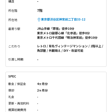
-
構造
7階
所在階
東京都渋谷区神宮前二丁目33-12
所在地
JR山手線「原宿」徒歩10分
最寄り駅
東京メトロ副都心線「北参道」徒歩8分
東京メトロ千代田線「明治神宮前」徒歩10分
レトロ
有名ヴィンテージマンション
2階以上
こだわり
角部屋
外観萌え
DIY・改装可能
-
引渡し時期
SPEC
敷金 / 保証金
4ヶ月分
償却
2ヶ月分
礼金
-
更新・再契約料
-
概算初期費用
-