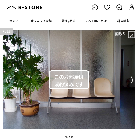
住まい
オフィス
/
店舗
貸す
/
売る
R-STORE
とは
採用情報
FULL
間取り
〈
〉
1/13