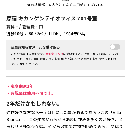
8Fの共用部、室内だけでなく共用部もすばらしい
原宿 キカンゲンテイオフィス 701号室
- /
-
賃料
管理費
円
徒歩10分
80.52㎡
1LDK
1964年05月
空室お知らせメールを受け取る
このお部屋は入居中です。
♥お気に入り
に登録すると、空室になった時にメールで
お知らせします。同じ物件の別のお部屋が空室になった場合もお知らせしますの
で、ご安心ください。
・定期借家2年
・お風呂は使用不可です。
2年だけかもしれない。
建物好きな方なら一度は目にした事があるであろうこの「Villa
Bianca」。
この建物が有るからあの町並みを歩くのが好き、と
思わせる様な存在感。
外から改めて建物を眺めてみる。
やはり