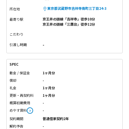
東京都武蔵野市吉祥寺南町三丁目24-3
所在地
京王井の頭線「吉祥寺」徒歩10分
最寄り駅
京王井の頭線「三鷹台」徒歩12分
こだわり
-
引渡し時期
SPEC
敷金 / 保証金
1ヶ月分
償却
-
礼金
1ヶ月分
更新・再契約料
1ヶ月分
概算初期費用
-
めやす賃料
-
？
契約期間
普通借家契約2年
解約予告
-