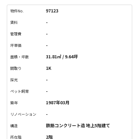
し、住みたい街ランキング不動の1番ということで、会話が弾み
そうですしね！
そんな吉祥寺駅から、ちょっとだけ歩きます
97123
物件No.
が、2016年に部屋の中がオールリノベーションされて、生まれ
-
賃料
変わりました。
(※吉祥寺駅の南口から出ないと、遠くなりま
す。)
設備も十分で、申し分ない感じです。
ただ、道沿いという
-
管理費
こともあり、車の音が少し気になるかなと思いました。
音が聞
-
坪単価
こえると寝れないんです…という方はご遠慮いただいたほうが
よさそうです。
これをキッカケに吉祥寺に住みませんか？
31.81㎡ / 9.64坪
面積・坪数
【check point】
・インターネット無料(J-com NET 12M Wi-Fi)
1K
間取り
-
採光
-
ペット飼育
1987年03月
築年
-
リノベーション
鉄筋コンクリート造 地上5階建て
構造
2階
所在階