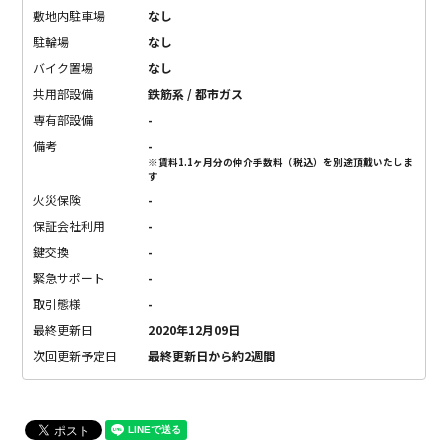
敷地内駐車場
なし
駐輪場
なし
バイク置場
なし
共用部設備
鉄筋系 / 都市ガス
専有部設備
-
備考
-
※賃料1.1ヶ月分の仲介手数料（税込）を別途頂戴いたしま
す
火災保険
-
保証会社利用
-
鍵交換
-
緊急サポート
-
取引態様
-
最終更新日
2020年12月09日
次回更新予定日
最終更新日から約2週間