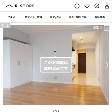
住まい
オフィス
/
店舗
貸す
/
売る
R-STORE
とは
採用情報
FULL
間取り
〈
〉
1/13