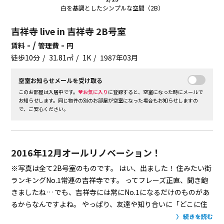
白を基調としたシンプルな空間（2B）
吉祥寺 live in 吉祥寺 2B号室
- /
-
賃料
管理費
円
徒歩10分
31.81㎡
1K
1987年03月
空室お知らせメールを受け取る
このお部屋は入居中です。
♥お気に入り
に登録すると、空室になった時にメールで
お知らせします。同じ物件の別のお部屋が空室になった場合もお知らせしますの
で、ご安心ください。
2016年12月オールリノベーション！
※写真は全て2B号室のものです。
はい、出ました！
住みたい街
ランキングNo.1常連の吉祥寺です。
ってフレーズ正直、聞き飽
きましたね…
でも、吉祥寺には常にNo.1になるだけのものがあ
るからなんですよね。
やっぱり、友達や知り合いに「どこに住
んでるの？」と聞かれたら「吉祥寺です」と言ってみたいです
続きを読む