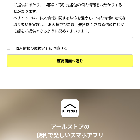
ご提供にあたり、お客様・取引先各位の個人情報をお預かりするこ
とがあります。
本サイトでは、個人情報に関する法令を遵守し、個人情報の適切な
取り扱いを実施し、 お客様並びに取引先各位に更 なる信頼性と安
心感をご提供できるように努めてまいります。
個人情報の取得について
本サイトは、偽りその他不正の手段によらず適正に個人情報を取得
「個人情報の取扱い」に同意する
いたします。
確認画面へ進む
個人情報の利用について
以下に定めのない目的で個人情報を利用する場合、あらかじめご本
人の同意を得た上で行ないます。
・ 本サイトへのお問い合わせ、ご相談、お見積り依頼他、お客様
からのご連絡の対応
・ 本サイトの物件の紹介・管理等の業務委託されたオーナー様、
不動産会社との業務における対応
・ 本サイトからのメールマガジンの送信、その他の対応
・ その他、本サイトの不動産物件情報サービスの提供のために必
要と判断される場合
アールストアの
個人情報の安全管理について
便利で楽しいスマホアプリ
本サイトは、取り扱う個人情報の漏洩、滅失またはき損の防止その