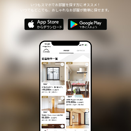
他の個人情報の安全管理のために必要かつ適切な措置を講じます。
いつもスマホでお部屋を探す方にオススメ！
いつでもどこでも、おしゃれなお部屋が簡単に探せます。
個人情報の委託について
本サイトは、個人情報の取り扱いの全部または一部を第三者に委託
する場合は、当該第三者について厳正な調査を行い、 取り扱いを
委託された個人情報の安全管理が図られるよう当該第三者に対する
必要かつ適切な監督を行います。
また、コンサルティング、プライバシーマーク申請、ISMS申請業務
におきまして第三者と共同して業務を遂行する場合に 個人情報の
取り扱いを委託する場合 があります。
個人情報の第三者提供について
本サイトは、個人情報保護法等の法令に定めのある場合を除き、
個人情報をあらかじめご本人の同意を得ることなく、第三者に提供
いたしません。
個人情報の開示・訂正等について
本サイトは、ご本人から自己の個人情報についての開示の請求があ
る場合、速やかに開示をいたします。
その際、ご本人であることが確認できない場合 には、開示に応じ
ません。
個人情報の内容に誤りがあり、ご本人から訂正・追加・削除の請求
がある場合、調査の上、速やかにこれらの請求に対応いたします。