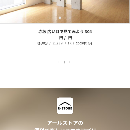
赤坂 広い目で見てみよう
304
-円 / -円
徒歩8分
31.93㎡
1K
2005年06月
1
1
アールストアの