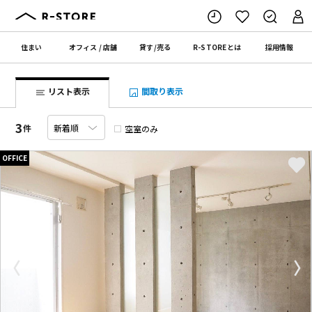
住まい
オフィス
/
店舗
貸す
/
売る
R-STORE
とは
採用情報
リスト表示
間取り表示
3
件
空室のみ
OFFICE
〈
〉