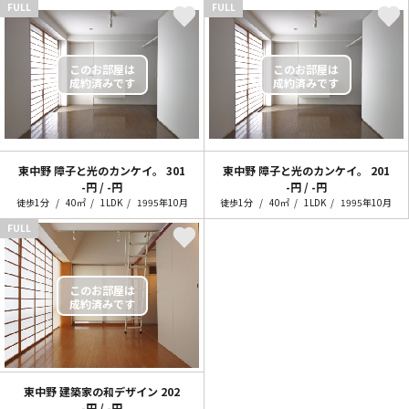
FULL
FULL
東中野 障子と光のカンケイ。
301
東中野 障子と光のカンケイ。
201
-円 / -円
-円 / -円
徒歩1分
40㎡
1LDK
1995年10月
徒歩1分
40㎡
1LDK
1995年10月
FULL
東中野 建築家の和デザイン
202
-円 / -円