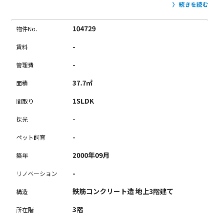
た。
光のたくさん入る共用部階段をのぼって、玄関からガチャ
続きを読む
ッとな。
あ・・・れ？
あんな出で立ちのくせに、いきなりの障
子。
なんだ、超癒し系じゃんと一気に安堵。
いいですよ。
バリ
104729
物件No.
バリの空間にほっと和空間。
この組み合わせ、アンバランスな
-
賃料
ようで案外あり。
使いやすそうな水回りと大きめのクローゼッ
トにかなり満足して、ロフトを確認して帰りましょうかね、と
-
管理費
思ったら・・・
ロ、ロフト・・・大きすぎやないかい。
部屋の
37.7㎡
面積
半分と同じ広さありますよ。
ただ、天井がかなり低いから中腰
どころか朝はホフクゼンシン必須。
でも充分下だけで生活でき
1SLDK
間取り
ますからね。
ロフトは活かしよう。
いやぁ、恐れ入りました。
-
採光
建築家のデザイナーズと和の組み合わせ。
是非お味見を！
注意
点
・築年数也の古さがございます
・エレベーターなし
・駐輪場
-
ペット飼育
なし
・バストイレ洗面台が同室です（スペースは広めです）
2000年09月
築年
-
リノベーション
鉄筋コンクリート造 地上3階建て
構造
3階
所在階