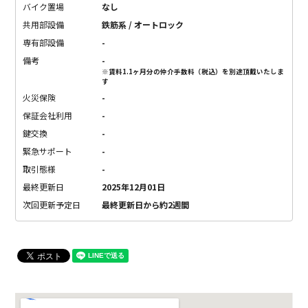
バイク置場
なし
共用部設備
鉄筋系 / オートロック
専有部設備
-
備考
-
※賃料1.1ヶ月分の仲介手数料（税込）を別途頂戴いたしま
す
火災保険
-
保証会社利用
-
鍵交換
-
緊急サポート
-
取引態様
-
最終更新日
2025年12月01日
次回更新予定日
最終更新日から約2週間