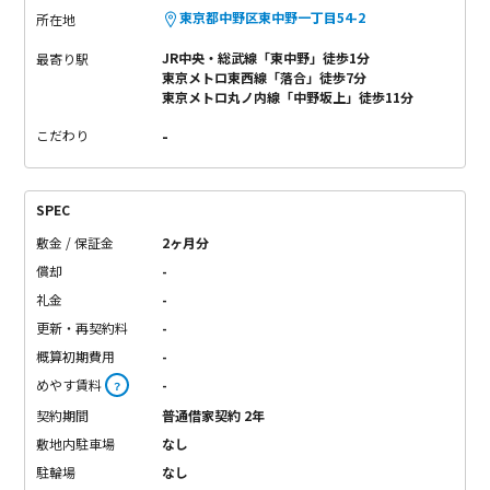
東京都中野区東中野一丁目54-2
所在地
JR中央・総武線「東中野」徒歩1分
最寄り駅
東京メトロ東西線「落合」徒歩7分
東京メトロ丸ノ内線「中野坂上」徒歩11分
-
こだわり
SPEC
敷金 / 保証金
2ヶ月分
償却
-
礼金
-
更新・再契約料
-
概算初期費用
-
めやす賃料
-
？
契約期間
普通借家契約 2年
敷地内駐車場
なし
駐輪場
なし