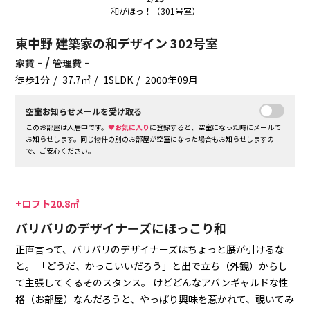
和がほっ！（301号室）
東中野 建築家の和デザイン 302号室
- /
-
家賃
管理費
徒歩1分
37.7㎡
1SLDK
2000年09月
空室お知らせメールを受け取る
このお部屋は入居中です。
♥お気に入り
に登録すると、空室になった時にメールで
お知らせします。同じ物件の別のお部屋が空室になった場合もお知らせしますの
で、ご安心ください。
+ロフト20.8㎡
バリバリのデザイナーズにほっこり和
正直言って、バリバリのデザイナーズはちょっと腰が引けるな
と。
「どうだ、かっこいいだろう」と出で立ち（外観）からし
て主張してくるそのスタンス。
けどどんなアバンギャルドな性
格（お部屋）なんだろうと、やっぱり興味を惹かれて、覗いてみ