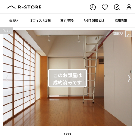
住まい
オフィス
/
店舗
貸す
/
売る
R-STORE
とは
採用情報
FULL
間取り
〈
〉
1/13