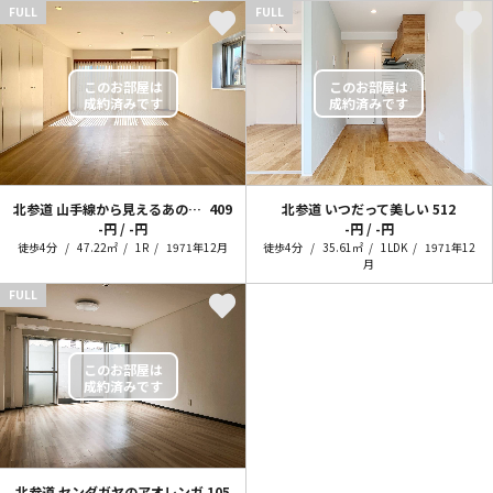
FULL
FULL
北参道 山手線から見えるあのヴィンテージ
409
北参道 いつだって美しい
512
-円 / -円
-円 / -円
徒歩4分
47.22㎡
1R
1971年12月
徒歩4分
35.61㎡
1LDK
1971年12
月
FULL
北参道 センダガヤのアオレンガ
105