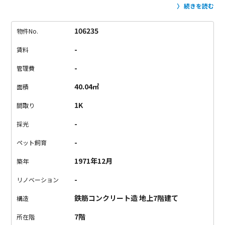
うです。しかし、洗濯機置き場は浴槽に直置きで、コンセント
続きを読む
も外にあるため、使うごとに外のコンセントをご利用いただく
形となり、排水もお風呂の排水溝にそのまま流していただく形
106235
物件No.
です。
キッチンはごく一般的な広さで、下の収納と上の収納が
-
賃料
あります。
冷蔵庫置き場は、横幅が58.5cm、奥行きが75cm
と、横幅があまりないため置ける種類は限られてくるでしょ
-
管理費
う。
奥のお部屋からは、青々とした木々と電車をを眺めること
40.04㎡
面積
が出来ますが、やはり電車の音は聞こえてしまいます。（一
応、2重サッシになってはいますが線路が目の前なので。。。）
1K
間取り
クローゼットも一間分あり、一人暮らしにはちょうどいいか、
-
採光
むしろ大きめのサイズ感です。
しかし改めて思いますが、明治
神宮の森を毎日見ながら暮らせる生活なんて、とても贅沢です
-
ペット飼育
し、とても羨ましいです。
あ、最後になりましたが天井は比較
1971年12月
築年
的低めです。。。（227cm）
-
リノベーション
鉄筋コンクリート造 地上7階建て
構造
7階
所在階