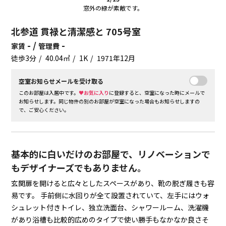
窓外の緑が素敵です。
北参道 貫禄と清潔感と 705号室
- /
-
家賃
管理費
徒歩3分
40.04㎡
1K
1971年12月
空室お知らせメールを受け取る
このお部屋は入居中です。
♥お気に入り
に登録すると、空室になった時にメールで
お知らせします。同じ物件の別のお部屋が空室になった場合もお知らせしますの
で、ご安心ください。
基本的に白いだけのお部屋で、リノベーションで
もデザイナーズでもありません。
玄関扉を開けると広々としたスペースがあり、靴の脱ぎ履きも容
易です。
手前側に水回りが全て設置されていて、左手にはウォ
シュレット付きトイレ、独立洗面台、シャワールーム、洗濯機
があり浴槽も比較的広めのタイプで使い勝手もなかなか良さそ