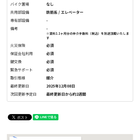
バイク置場
なし
共用部設備
鉄筋系 / エレベーター
専有部設備
-
備考
-
※賃料1.1ヶ月分の仲介手数料（税込）を別途頂戴いたしま
す
火災保険
必須
保証会社利用
必須
鍵交換
必須
緊急サポート
必須
取引態様
媒介
最終更新日
2025年12月08日
次回更新予定日
最終更新日から約2週間