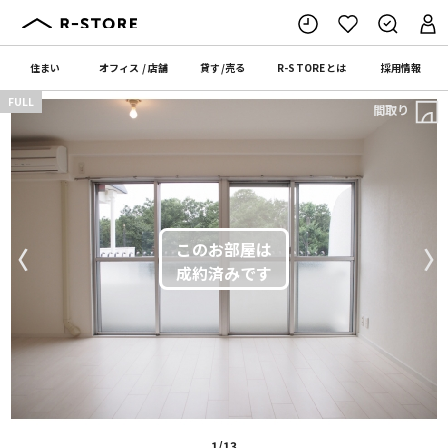
住まい
オフィス
/
店舗
貸す
/
売る
R-STORE
とは
採用情報
FULL
間取り
〈
〉
1/13