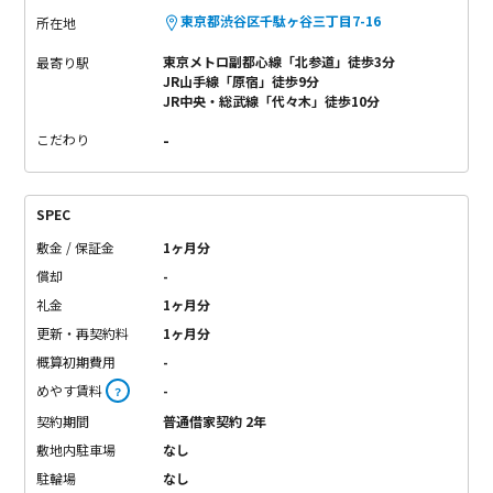
東京都渋谷区千駄ヶ谷三丁目7-16
所在地
東京メトロ副都心線「北参道」徒歩3分
最寄り駅
JR山手線「原宿」徒歩9分
JR中央・総武線「代々木」徒歩10分
-
こだわり
SPEC
敷金 / 保証金
1ヶ月分
償却
-
礼金
1ヶ月分
更新・再契約料
1ヶ月分
概算初期費用
-
めやす賃料
-
？
契約期間
普通借家契約 2年
敷地内駐車場
なし
駐輪場
なし