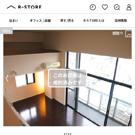
住まい
オフィス
/
店舗
貸す
/
売る
R-STORE
とは
採用情報
FULL
間取り
〈
〉
1/12