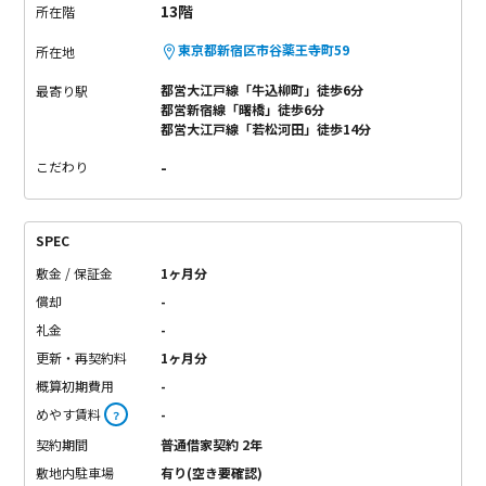
13階
所在階
東京都新宿区市谷薬王寺町59
所在地
都営大江戸線「牛込柳町」徒歩6分
最寄り駅
都営新宿線「曙橋」徒歩6分
都営大江戸線「若松河田」徒歩14分
-
こだわり
SPEC
敷金 / 保証金
1ヶ月分
償却
-
礼金
-
更新・再契約料
1ヶ月分
概算初期費用
-
めやす賃料
-
？
契約期間
普通借家契約 2年
敷地内駐車場
有り(空き要確認)