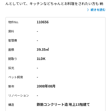
んとしていて、キッチンなどちゃんとお料理をされたい方も
納
得のデザインではないでしょうか。
窓も大きく作られていて開
続きを読む
放感も◎！
新宿の街並みが見渡せる家なんて、そうそうありま
せんよね（笑
この仕事をするまで、新宿に家があるなんて思い
110656
物件No.
ませんでした。
イメージは「眠らない街」。
オフィスや夜遅く
-
賃料
までやっている飲食店やカラオケやゲームセンターや。。
うる
さいくらいに賑やかな街で、落ち着いて住める場所なんてある
-
管理費
のかと。
ありましたね。どうやら。笑
都心ですこ～し贅沢に暮
39.35㎡
面積
らしたい方、いかがでしょうか☆
1LDK
間取り
-
採光
-
ペット飼育
2008年08月
築年
-
リノベーション
鉄筋コンクリート造 地上13階建て
構造