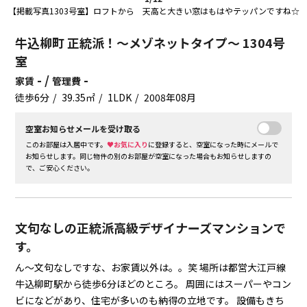
【掲載写真1303号室】ロフトから 天高と大きい窓はもはやテッパンですね☆
牛込柳町 正統派！～メゾネットタイプ～ 1304号
室
- /
-
家賃
管理費
徒歩6分
39.35㎡
1LDK
2008年08月
空室お知らせメールを受け取る
このお部屋は入居中です。
♥お気に入り
に登録すると、空室になった時にメールで
お知らせします。同じ物件の別のお部屋が空室になった場合もお知らせしますの
で、ご安心ください。
文句なしの正統派高級デザイナーズマンションで
す。
ん～文句なしですな、お家賃以外は。。笑
場所は都営大江戸線
牛込柳町駅から徒歩6分ほどのところ。
周囲にはスーパーやコン
ビになどがあり、住宅が多いのも納得の立地です。
設備もきち