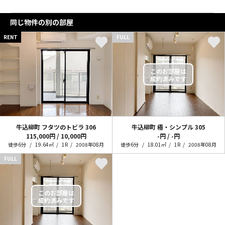
同じ物件の別の部屋
RENT
FULL
牛込柳町 フタツのトビラ
306
牛込柳町 極・シンプル
305
115,000円 / 10,000円
-円 / -円
徒歩6分
19.64㎡
1R
2008年08月
徒歩6分
18.01㎡
1R
2008年08月
FULL