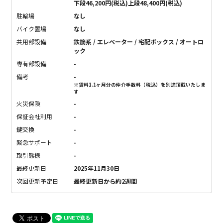
下段46,200円(税込)上段48,400円(税込)
駐輪場
なし
バイク置場
なし
共用部設備
鉄筋系 / エレベーター / 宅配ボックス / オートロ
ック
専有部設備
-
備考
-
※賃料1.1ヶ月分の仲介手数料（税込）を別途頂戴いたしま
す
火災保険
-
保証会社利用
-
鍵交換
-
緊急サポート
-
取引態様
-
最終更新日
2025年11月30日
次回更新予定日
最終更新日から約2週間