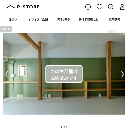
住まい
オフィス
/
店舗
貸す
/
売る
R-STORE
とは
採用情報
FULL
間取り
〈
〉
1/11