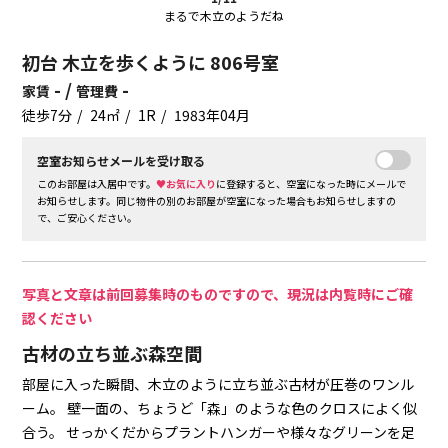
まるで木立のようだね
初台 木立を歩くように 806号室
- /
-
家賃
管理費
徒歩7分
24㎡
1R
1983年04月
空室お知らせメールを受け取る
このお部屋は入居中です。
♥お気に入り
に登録すると、空室になった時にメールで
お知らせします。同じ物件の別のお部屋が空室になった場合もお知らせしますの
で、ご安心ください。
写真と文章は前回募集時のものですので、現況は内覧時にご確
認ください
古材の立ち並ぶ森空間
部屋に入った瞬間、木立のように立ち並ぶ古材が圧巻のワンル
ーム。
壁一面の、ちょうど「森」のような色のクロスによく似
合う。
せっかくだからプラントハンガーや様々なグリーンを足