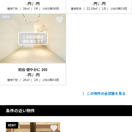
-円 / -円
-円 / -円
徒歩7分
24㎡
1K
1983年04月
徒歩8分
22.56㎡
1R
1983年03月
FULL
初台 健やかに
203
-円 / -円
徒歩7分
24㎡
1R
1983年03月
この物件の全部屋を見る
条件の近い物件
RENT