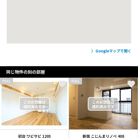
Googleマップで開く
同じ物件の別の部屋
FULL
FULL
初台 ワビサビ
1205
新宿 こじんまリノベ
408