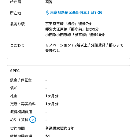
8階
所在階
東京都新宿区西新宿三丁目7-26
所在地
京王京王線「初台」徒歩7分
最寄り駅
都営大江戸線「都庁前」徒歩9分
小田急小田原線「参宮橋」徒歩10分
リノベーション
2階以上
分譲賃貸
都心まで
こだわり
乗換なし
SPEC
敷金 / 保証金
-
償却
-
礼金
1ヶ月分
更新・再契約料
1ヶ月分
概算初期費用
-
めやす賃料
-
？
契約期間
普通借家契約 2年
敷地内駐車場
なし