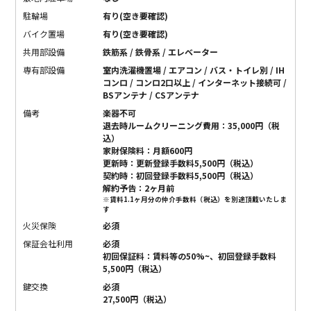
駐輪場
有り(空き要確認)
バイク置場
有り(空き要確認)
共用部設備
鉄筋系 / 鉄骨系 / エレベーター
専有部設備
室内洗濯機置場 / エアコン / バス・トイレ別 / IH
コンロ / コンロ2口以上 / インターネット接続可 /
BSアンテナ / CSアンテナ
備考
楽器不可
退去時ルームクリーニング費用：35,000円（税
込）
家財保険料：月額600円
更新時：更新登録手数料5,500円（税込）
契約時：初回登録手数料5,500円（税込）
解約予告：2ヶ月前
※賃料1.1ヶ月分の仲介手数料（税込）を別途頂戴いたしま
す
火災保険
必須
保証会社利用
必須
初回保証料：賃料等の50%~、初回登録手数料
5,500円（税込）
鍵交換
必須
27,500円（税込）