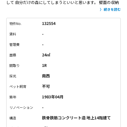
して
自分だけの森にしてしまうといいと思います。
壁面の収納
棚は奥行きがあまりないので荷物の収納には工夫が必要ですが
続きを読む
あまり隠さずに、ディスプレイを。
独立洗面台はありませんが
壁面奥に鏡がついているので、
女子のみなさんはここに丸椅子
132554
物件No.
を置いてメイクアップスペースに。
キッチンのプクッとしたシ
-
賃料
ンクやタイルも部屋のアクセント。
白基調なのでここには小物
で色をさして楽しげに。
本物の緑に癒されたいときは新宿中央
-
管理費
公園へ。
物件前からは渋谷駅のバスが走っているし3線3駅徒歩
24㎡
面積
圏内という正真正銘の都心にありながら
帰ってきた瞬間休息モ
ードに入れそうな森空間、ぜひ体感してください。
1R
間取り
南西
採光
不可
ペット飼育
1983年04月
築年
-
リノベーション
鉄骨鉄筋コンクリート造 地上14階建て
構造