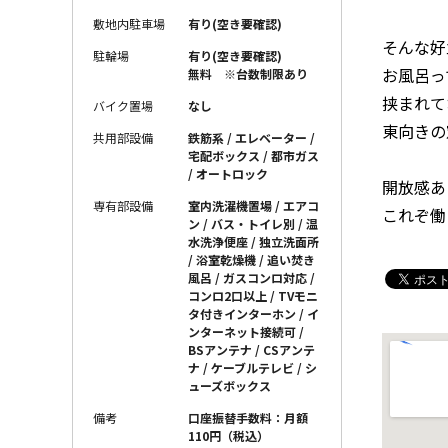
敷地内駐車場
有り(空き要確認)
そんな好
駐輪場
有り(空き要確認)
お風呂っ
無料 ※台数制限あり
挟まれて
バイク置場
なし
東向きの
共用部設備
鉄筋系 / エレベーター /
宅配ボックス / 都市ガス
/ オートロック
開放感あ
専有部設備
室内洗濯機置場 / エアコ
これぞ働
ン / バス・トイレ別 / 温
水洗浄便座 / 独立洗面所
/ 浴室乾燥機 / 追い焚き
風呂 / ガスコンロ対応 /
コンロ2口以上 / TVモニ
タ付きインターホン / イ
ンターネット接続可 /
BSアンテナ / CSアンテ
ナ / ケーブルテレビ / シ
ューズボックス
備考
口座振替手数料：月額
110円（税込）