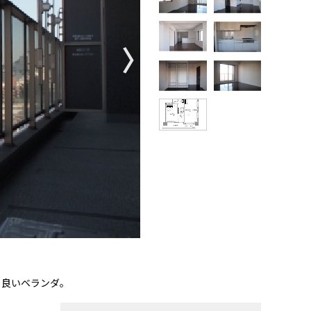
〉
ち良いベランダ。
【掲