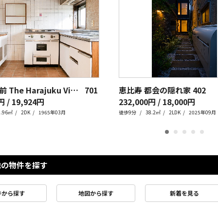
明治神宮前 The Harajuku Vintage
701
恵比寿 都会の隠れ家
402
円 / 19,924円
232,000円 / 18,000円
4.96㎡
2DK
1965年03月
徒歩9分
38.2㎡
2LDK
2025年09月
他の物件を探す
件から探す
地図から探す
新着を見る