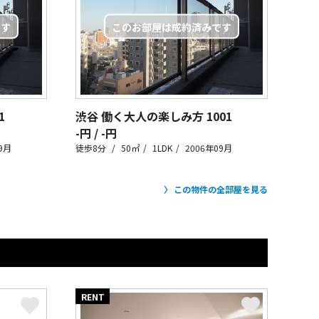
1
渋谷 働く大人の楽しみ方
1001
-円 / -円
9月
徒歩8分
50㎡
1LDK
2006年09月
この物件の全部屋を見る
RENT
RE