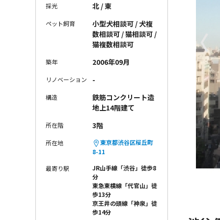
北 / 東
採光
小型犬相談可 / 犬複
ペット飼育
〈
数相談可 / 猫相談可 /
猫複数相談可
2006年09月
築年
-
リノベーション
鉄筋コンクリート造
構造
地上14階建て
3階
所在階
東京都渋谷区桜丘町
所在地
8-11
JR山手線「渋谷」徒歩8
最寄り駅
分
東急東横線「代官山」徒
歩13分
京王井の頭線「神泉」徒
歩14分