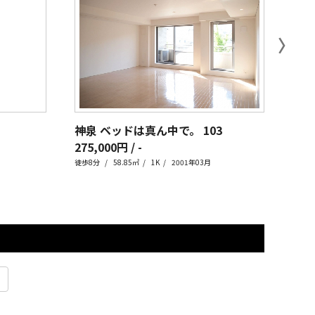
〉
神泉 ベッドは真ん中で。
103
中目黒
275,000円 / -
269
徒歩8分
58.85㎡
1K
2001年03月
徒歩2