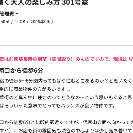
働く大人の楽しみ方 301号室
-
管理費
50㎡
1LDK
2006年09月
章は前回募集時の別室（同間取り）のものですので、現況は内
南口から徒歩6分
宿の徒歩5〜6分圏内ってもはや住むとこあるのか？と思いた
倒的に商業物件の方が多いですし。
華街のど真ん中に住むのってどうなの…という思いもあると思
はそういった意味でとってもバランスが良い物件です。
口から徒歩6分と比較的駅近くですが、代官山方面へ向かって
すが）、お店も街の雰囲気も渋谷の中心よりは少し落ち着いて