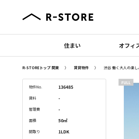
住まい
オフィ
R-STOREトップ 関東
賃貸物件
渋谷 働く大人の楽しみ
FULL
136485
物件No.
-
賃料
-
管理費
50㎡
面積
1LDK
間取り