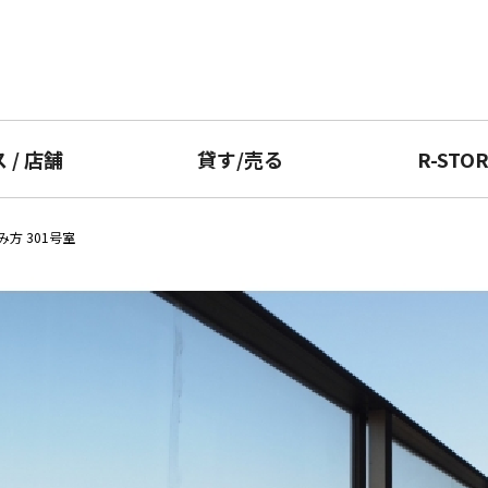
ス
/
店舗
貸す
/
売る
R-STO
方 301号室