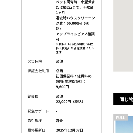
ペット飼育時：小型犬ま
たは猫2匹まで、＋敷金
1ヶ月
退去時ハウスクリーニン
グ費：66,000円（税
込）
アップライトピアノ相談
可
※賃料1.1ヶ月分の仲介手数
料（税込）を別途頂戴いたし
ます
火災保険
必須
保証会社利用
必須
初回保証料：総賃料の
50% 年次保証料：
9,600円
鍵交換
必須
同じ
22,000円（税込）
緊急サポート
-
FULL
取引態様
媒介
最終更新日
2025年12月07日