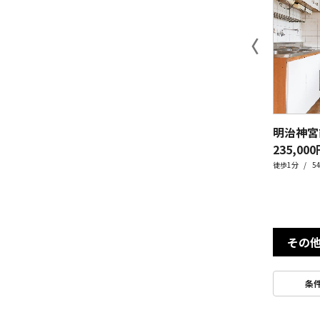
〈
235,000
徒歩1分
5
その
条