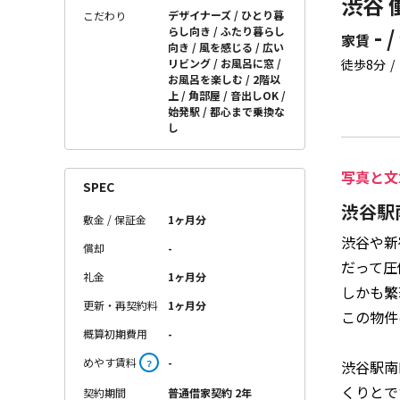
渋谷 
デザイナーズ
ひとり暮
こだわり
- /
らし向き
ふたり暮らし
家賃
向き
風を感じる
広い
リビング
お風呂に窓
徒歩8分
お風呂を楽しむ
2階以
上
角部屋
音出しOK
始発駅
都心まで乗換な
し
写真と文
SPEC
渋谷駅
敷金 / 保証金
1ヶ月分
渋谷や新
償却
-
だって圧
礼金
1ヶ月分
しかも繁
更新・再契約料
1ヶ月分
この物件
概算初期費用
-
めやす賃料
-
渋谷駅南
？
くりとで
契約期間
普通借家契約 2年